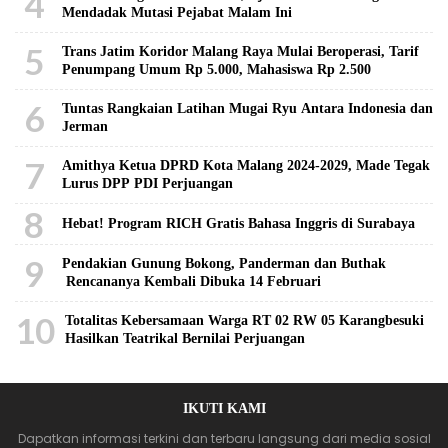
4
Mendadak Mutasi Pejabat Malam Ini
5
Trans Jatim Koridor Malang Raya Mulai Beroperasi, Tarif
Penumpang Umum Rp 5.000, Mahasiswa Rp 2.500
6
Tuntas Rangkaian Latihan Mugai Ryu Antara Indonesia dan
Jerman
7
Amithya Ketua DPRD Kota Malang 2024-2029, Made Tegak
Lurus DPP PDI Perjuangan
8
Hebat! Program RICH Gratis Bahasa Inggris di Surabaya
9
Pendakian Gunung Bokong, Panderman dan Buthak
Rencananya Kembali Dibuka 14 Februari
10
Totalitas Kebersamaan Warga RT 02 RW 05 Karangbesuki
Hasilkan Teatrikal Bernilai Perjuangan
IKUTI KAMI
Dapatkan informasi terkini dan terbaru langsung dari media sosial