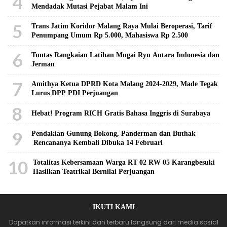
4
Mendadak Mutasi Pejabat Malam Ini
5
Trans Jatim Koridor Malang Raya Mulai Beroperasi, Tarif
Penumpang Umum Rp 5.000, Mahasiswa Rp 2.500
6
Tuntas Rangkaian Latihan Mugai Ryu Antara Indonesia dan
Jerman
7
Amithya Ketua DPRD Kota Malang 2024-2029, Made Tegak
Lurus DPP PDI Perjuangan
8
Hebat! Program RICH Gratis Bahasa Inggris di Surabaya
9
Pendakian Gunung Bokong, Panderman dan Buthak
Rencananya Kembali Dibuka 14 Februari
10
Totalitas Kebersamaan Warga RT 02 RW 05 Karangbesuki
Hasilkan Teatrikal Bernilai Perjuangan
IKUTI KAMI
Dapatkan informasi terkini dan terbaru langsung dari media sosial