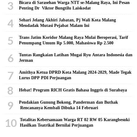
3
Bicara di Sarasehan Warga NTT se-Malang Raya, Ini Pesan
Penting Dr Viktor Bungtilu Laiskodat
4
Sehari Jelang Akhiri Jabatan, Pj Wali Kota Malang
Mendadak Mutasi Pejabat Malam Ini
5
Trans Jatim Koridor Malang Raya Mulai Beroperasi, Tarif
Penumpang Umum Rp 5.000, Mahasiswa Rp 2.500
6
Tuntas Rangkaian Latihan Mugai Ryu Antara Indonesia dan
Jerman
7
Amithya Ketua DPRD Kota Malang 2024-2029, Made Tegak
Lurus DPP PDI Perjuangan
8
Hebat! Program RICH Gratis Bahasa Inggris di Surabaya
9
Pendakian Gunung Bokong, Panderman dan Buthak
Rencananya Kembali Dibuka 14 Februari
10
Totalitas Kebersamaan Warga RT 02 RW 05 Karangbesuki
Hasilkan Teatrikal Bernilai Perjuangan