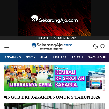
Informasi Inspirasi Malang Raya
Sekarangaja
SEKARANG
BESOK
HIJAU
INSPIRASI
PELESIR
GAYA HIDUP
#INGUB DKI JAKARTA NOMOR 5 TAHUN 2026
Ilustrasi Bank Sampah Berkah Srikandi. (Foto: Nugroho Sejati-