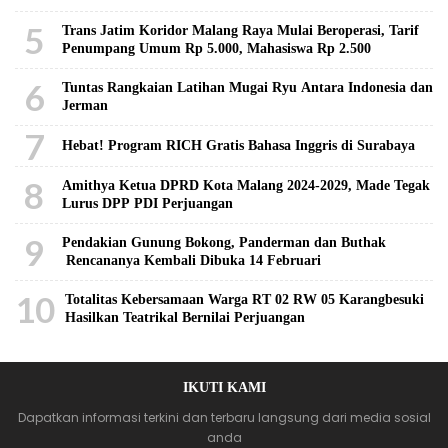
5
Trans Jatim Koridor Malang Raya Mulai Beroperasi, Tarif
Penumpang Umum Rp 5.000, Mahasiswa Rp 2.500
6
Tuntas Rangkaian Latihan Mugai Ryu Antara Indonesia dan
Jerman
7
Hebat! Program RICH Gratis Bahasa Inggris di Surabaya
8
Amithya Ketua DPRD Kota Malang 2024-2029, Made Tegak
Lurus DPP PDI Perjuangan
9
Pendakian Gunung Bokong, Panderman dan Buthak
Rencananya Kembali Dibuka 14 Februari
10
Totalitas Kebersamaan Warga RT 02 RW 05 Karangbesuki
Hasilkan Teatrikal Bernilai Perjuangan
IKUTI KAMI
Dapatkan informasi terkini dan terbaru langsung dari media sosial
anda