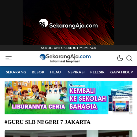
Informasi Inspirasi Malang Raya
Sekarangaja
SEKARANG
BESOK
HIJAU
INSPIRASI
PELESIR
GAYA HIDUP
#GURU SLB NEGERI 7 JAKARTA
Kegiatan Training of Trainer (ToT) Al-Qur’an Isyarat gelombang satu