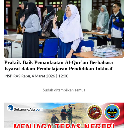
telah melahirkan sejumlah pengajar yang dapat mengajarkan bahasa
isyarat Al-Qur’an kepada peserta didik penyandang disabiltas
tunarungu. (Foto: Biro Komunikasi dan Hubungan Masyarakat
Kemendikdasmen).
Praktik Baik Pemanfaatan Al-Qur’an Berbahasa
Isyarat dalam Pembelajaran Pendidikan Inklusif
INSPIRASI
Rabu, 4 Maret 2026 | 12:00
Sudah ditampilkan semua