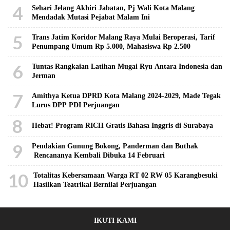
4
Sehari Jelang Akhiri Jabatan, Pj Wali Kota Malang
Mendadak Mutasi Pejabat Malam Ini
5
Trans Jatim Koridor Malang Raya Mulai Beroperasi, Tarif
Penumpang Umum Rp 5.000, Mahasiswa Rp 2.500
6
Tuntas Rangkaian Latihan Mugai Ryu Antara Indonesia dan
Jerman
7
Amithya Ketua DPRD Kota Malang 2024-2029, Made Tegak
Lurus DPP PDI Perjuangan
8
Hebat! Program RICH Gratis Bahasa Inggris di Surabaya
9
Pendakian Gunung Bokong, Panderman dan Buthak
Rencananya Kembali Dibuka 14 Februari
10
Totalitas Kebersamaan Warga RT 02 RW 05 Karangbesuki
Hasilkan Teatrikal Bernilai Perjuangan
IKUTI KAMI