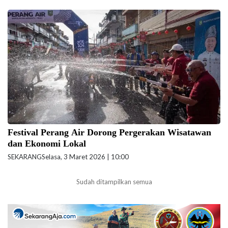
Festival Perang Air 2026 di Kabupaten Kepulauan Meranti, Riau menjadi
salah satu event unggulan pariwisata daerah yang berdampak terhadap
pergerakan wisatawan. (Foto:Biro Komunikasi Kementerian Pariwisata)
Festival Perang Air Dorong Pergerakan Wisatawan
dan Ekonomi Lokal
SEKARANG
Selasa, 3 Maret 2026 | 10:00
Sudah ditampilkan semua