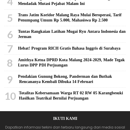
4
Mendadak Mutasi Pejabat Malam Ini
5
Trans Jatim Koridor Malang Raya Mulai Beroperasi, Tarif
Penumpang Umum Rp 5.000, Mahasiswa Rp 2.500
6
Tuntas Rangkaian Latihan Mugai Ryu Antara Indonesia dan
Jerman
7
Hebat! Program RICH Gratis Bahasa Inggris di Surabaya
8
Amithya Ketua DPRD Kota Malang 2024-2029, Made Tegak
Lurus DPP PDI Perjuangan
9
Pendakian Gunung Bokong, Panderman dan Buthak
Rencananya Kembali Dibuka 14 Februari
10
Totalitas Kebersamaan Warga RT 02 RW 05 Karangbesuki
Hasilkan Teatrikal Bernilai Perjuangan
IKUTI KAMI
Dapatkan informasi terkini dan terbaru langsung dari media sosial