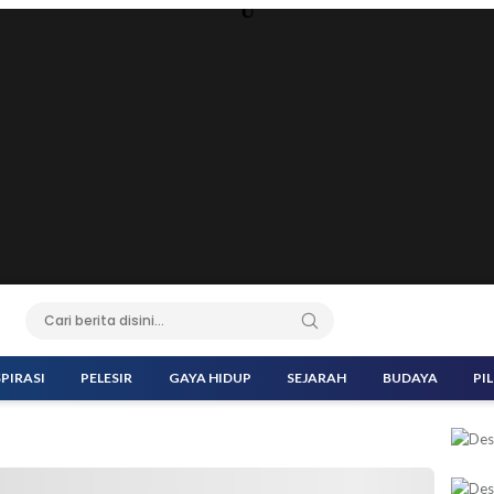
U
SPIRASI
PELESIR
GAYA HIDUP
SEJARAH
BUDAYA
PI
Purnomo saat Tasyakuran Idul Adha 1446 H di Kantor DPD PKS