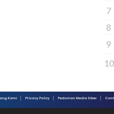
7
8
9
1
ang Kami
Privacy Policy
Pedoman Media Siber
Cont