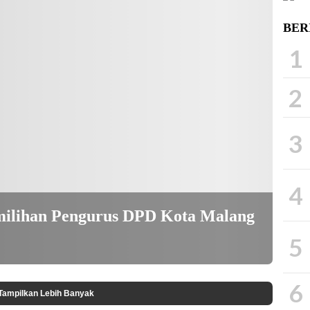
BER
1
2
3
4
milihan Pengurus DPD Kota Malang
5
6
Tampilkan Lebih Banyak