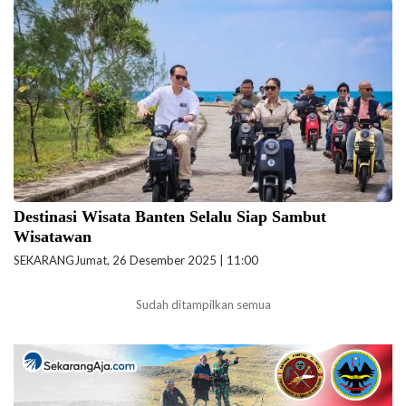
Wamenpar Ni Luh Puspa meninjau kesiapan sejumlah destinasi wisata di
kawasan Anyer, Banten beberapa waktu lalu. (Foto: Biro Komunikasi
Kementerian Pariwisata).
Destinasi Wisata Banten Selalu Siap Sambut
Wisatawan
SEKARANG
Jumat, 26 Desember 2025 | 11:00
Sudah ditampilkan semua