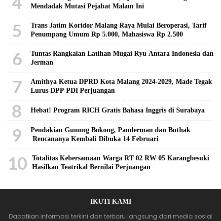
4
Mendadak Mutasi Pejabat Malam Ini
5
Trans Jatim Koridor Malang Raya Mulai Beroperasi, Tarif
Penumpang Umum Rp 5.000, Mahasiswa Rp 2.500
6
Tuntas Rangkaian Latihan Mugai Ryu Antara Indonesia dan
Jerman
7
Amithya Ketua DPRD Kota Malang 2024-2029, Made Tegak
Lurus DPP PDI Perjuangan
8
Hebat! Program RICH Gratis Bahasa Inggris di Surabaya
9
Pendakian Gunung Bokong, Panderman dan Buthak
Rencananya Kembali Dibuka 14 Februari
10
Totalitas Kebersamaan Warga RT 02 RW 05 Karangbesuki
Hasilkan Teatrikal Bernilai Perjuangan
IKUTI KAMI
Dapatkan informasi terkini dan terbaru langsung dari media sosial