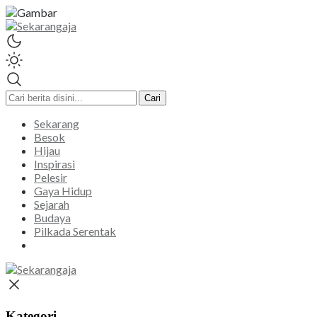
Sekarangaja
Informasi Inspirasi Malang Raya
Cari
Sekarang
Besok
Hijau
Inspirasi
Pelesir
Gaya Hidup
Sejarah
Budaya
Pilkada Serentak
Kategori