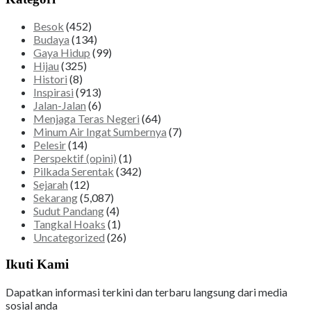
Besok
(452)
Budaya
(134)
Gaya Hidup
(99)
Hijau
(325)
Histori
(8)
Inspirasi
(913)
Jalan-Jalan
(6)
Menjaga Teras Negeri
(64)
Minum Air Ingat Sumbernya
(7)
Pelesir
(14)
Perspektif (opini)
(1)
Pilkada Serentak
(342)
Sejarah
(12)
Sekarang
(5,087)
Sudut Pandang
(4)
Tangkal Hoaks
(1)
Uncategorized
(26)
Ikuti Kami
Dapatkan informasi terkini dan terbaru langsung dari media
sosial anda