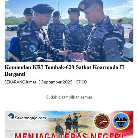
Letkol Laut (P) Garmadi, M.M.D.S., kepada Letkol Laut (P) Agung
Susetio, B.Eng., M.Eng. (Foto: Pen/2)
Komandan KRI Tombak-629 Satkat Koarmada II
Berganti
SEKARANG
Jumat, 5 September 2025 | 07:00
Sudah ditampilkan semua