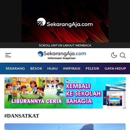
Informasi Inspirasi Malang Raya
Sekarangaja
SEKARANG
BESOK
HIJAU
INSPIRASI
PELESIR
GAYA HIDUP
#DANSATKAT
Jabatan Komandan KRI Tombak-629 resmi diserahterimakan dari