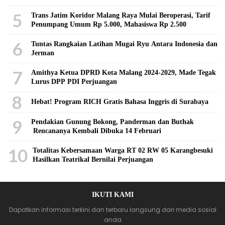
5
Trans Jatim Koridor Malang Raya Mulai Beroperasi, Tarif
Penumpang Umum Rp 5.000, Mahasiswa Rp 2.500
6
Tuntas Rangkaian Latihan Mugai Ryu Antara Indonesia dan
Jerman
7
Amithya Ketua DPRD Kota Malang 2024-2029, Made Tegak
Lurus DPP PDI Perjuangan
8
Hebat! Program RICH Gratis Bahasa Inggris di Surabaya
9
Pendakian Gunung Bokong, Panderman dan Buthak
Rencananya Kembali Dibuka 14 Februari
10
Totalitas Kebersamaan Warga RT 02 RW 05 Karangbesuki
Hasilkan Teatrikal Bernilai Perjuangan
IKUTI KAMI
Dapatkan informasi terkini dan terbaru langsung dari media sosial
anda