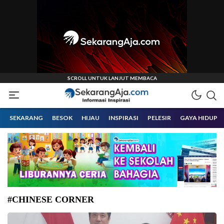
Informasi Inspirasi Malang Raya
Sekarangaja
SEKARANG
BESOK
HIJAU
INSPIRASI
PELESIR
GAYA HIDUP
#CHINESE CORNER
Universitas Ma Chung, Hibah Konsulat Tiongkok, Chinese Corner, Prof