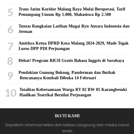
5
Trans Jatim Koridor Malang Raya Mulai Beroperasi, Tarif
Penumpang Umum Rp 5.000, Mahasiswa Rp 2.500
6
Tuntas Rangkaian Latihan Mugai Ryu Antara Indonesia dan
Jerman
7
Amithya Ketua DPRD Kota Malang 2024-2029, Made Tegak
Lurus DPP PDI Perjuangan
8
Hebat! Program RICH Gratis Bahasa Inggris di Surabaya
9
Pendakian Gunung Bokong, Panderman dan Buthak
Rencananya Kembali Dibuka 14 Februari
10
Totalitas Kebersamaan Warga RT 02 RW 05 Karangbesuki
Hasilkan Teatrikal Bernilai Perjuangan
IKUTI KAMI
Dapatkan informasi terkini dan terbaru langsung dari media sosial
anda