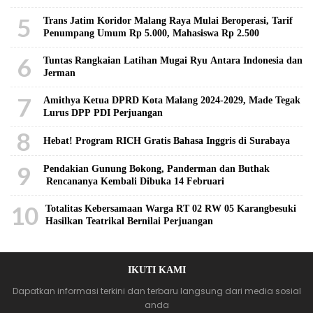
5
Trans Jatim Koridor Malang Raya Mulai Beroperasi, Tarif
Penumpang Umum Rp 5.000, Mahasiswa Rp 2.500
6
Tuntas Rangkaian Latihan Mugai Ryu Antara Indonesia dan
Jerman
7
Amithya Ketua DPRD Kota Malang 2024-2029, Made Tegak
Lurus DPP PDI Perjuangan
8
Hebat! Program RICH Gratis Bahasa Inggris di Surabaya
9
Pendakian Gunung Bokong, Panderman dan Buthak
Rencananya Kembali Dibuka 14 Februari
10
Totalitas Kebersamaan Warga RT 02 RW 05 Karangbesuki
Hasilkan Teatrikal Bernilai Perjuangan
IKUTI KAMI
Dapatkan informasi terkini dan terbaru langsung dari media sosial
anda