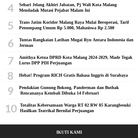
4
Sehari Jelang Akhiri Jabatan, Pj Wali Kota Malang
Mendadak Mutasi Pejabat Malam Ini
5
Trans Jatim Koridor Malang Raya Mulai Beroperasi, Tarif
Penumpang Umum Rp 5.000, Mahasiswa Rp 2.500
6
Tuntas Rangkaian Latihan Mugai Ryu Antara Indonesia dan
Jerman
7
Amithya Ketua DPRD Kota Malang 2024-2029, Made Tegak
Lurus DPP PDI Perjuangan
8
Hebat! Program RICH Gratis Bahasa Inggris di Surabaya
9
Pendakian Gunung Bokong, Panderman dan Buthak
Rencananya Kembali Dibuka 14 Februari
10
Totalitas Kebersamaan Warga RT 02 RW 05 Karangbesuki
Hasilkan Teatrikal Bernilai Perjuangan
IKUTI KAMI