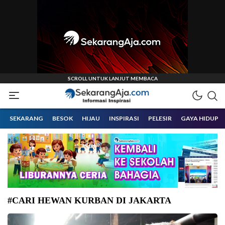
Informasi Inspirasi Malang Raya
Sekarangaja
SEKARANG
BESOK
HIJAU
INSPIRASI
PELESIR
GAYA HIDUP
#CARI HEWAN KURBAN DI JAKARTA
Sapi yang disediakan Perumda Dharma Jaya. (Foto: Istimewa-