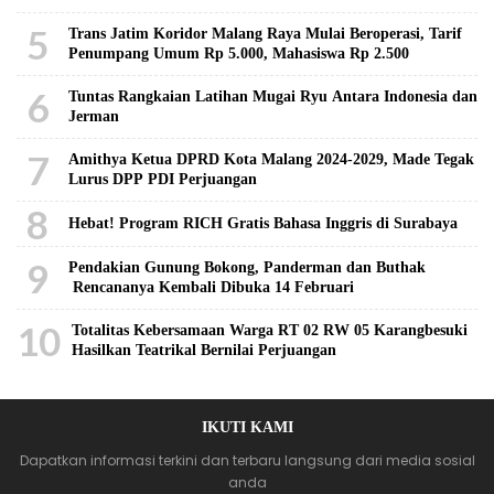
5
Trans Jatim Koridor Malang Raya Mulai Beroperasi, Tarif
Penumpang Umum Rp 5.000, Mahasiswa Rp 2.500
6
Tuntas Rangkaian Latihan Mugai Ryu Antara Indonesia dan
Jerman
7
Amithya Ketua DPRD Kota Malang 2024-2029, Made Tegak
Lurus DPP PDI Perjuangan
8
Hebat! Program RICH Gratis Bahasa Inggris di Surabaya
9
Pendakian Gunung Bokong, Panderman dan Buthak
Rencananya Kembali Dibuka 14 Februari
10
Totalitas Kebersamaan Warga RT 02 RW 05 Karangbesuki
Hasilkan Teatrikal Bernilai Perjuangan
IKUTI KAMI
Dapatkan informasi terkini dan terbaru langsung dari media sosial
anda