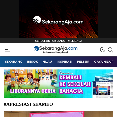
Informasi Inspirasi Malang Raya
Sekarangaja
SEKARANG
BESOK
HIJAU
INSPIRASI
PELESIR
GAYA HIDUP
#APRESIASI SEAMEO
Forum SEAMEO High Official Meeting ke-47 membahas berbagai hal.