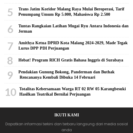
5
Trans Jatim Koridor Malang Raya Mulai Beroperasi, Tarif
Penumpang Umum Rp 5.000, Mahasiswa Rp 2.500
6
Tuntas Rangkaian Latihan Mugai Ryu Antara Indonesia dan
Jerman
7
Amithya Ketua DPRD Kota Malang 2024-2029, Made Tegak
Lurus DPP PDI Perjuangan
8
Hebat! Program RICH Gratis Bahasa Inggris di Surabaya
9
Pendakian Gunung Bokong, Panderman dan Buthak
Rencananya Kembali Dibuka 14 Februari
10
Totalitas Kebersamaan Warga RT 02 RW 05 Karangbesuki
Hasilkan Teatrikal Bernilai Perjuangan
IKUTI KAMI
Dapatkan informasi terkini dan terbaru langsung dari media sosial
anda