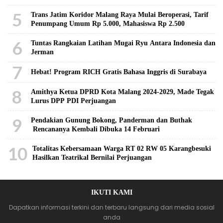
5
Trans Jatim Koridor Malang Raya Mulai Beroperasi, Tarif
Penumpang Umum Rp 5.000, Mahasiswa Rp 2.500
6
Tuntas Rangkaian Latihan Mugai Ryu Antara Indonesia dan
Jerman
7
Hebat! Program RICH Gratis Bahasa Inggris di Surabaya
8
Amithya Ketua DPRD Kota Malang 2024-2029, Made Tegak
Lurus DPP PDI Perjuangan
9
Pendakian Gunung Bokong, Panderman dan Buthak
Rencananya Kembali Dibuka 14 Februari
10
Totalitas Kebersamaan Warga RT 02 RW 05 Karangbesuki
Hasilkan Teatrikal Bernilai Perjuangan
IKUTI KAMI
Dapatkan informasi terkini dan terbaru langsung dari media sosial
anda