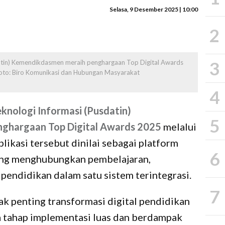
Selasa, 9 Desember 2025 | 10:00
2
3
datin) Kemendikdasmen meraih penghargaan Top Digital Awards
Foto: Biro Komunikasi dan Hubungan Masyarakat
4
knologi Informasi (Pusdatin)
5
ghargaan Top Digital Awards 2025
melalui
likasi tersebut dinilai sebagai platform
6
yang menghubungkan pembelajaran,
pendidikan dalam satu sistem terintegrasi.
7
k penting transformasi digital pendidikan
a tahap implementasi luas dan berdampak