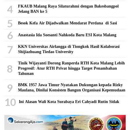
4
FKAUB Malang Raya Silaturahmi dengan Bakesbangpol
Jelang BAN ke 5
5
Besok Kefa Air Dijadwalkan Mendarat Perdana di Sasi
6
Anastasia Ida Soesanti Nahkoda Baru ESI Kota Malang
7
KKN Universitas Airlangga di Tiongkok Hasil Kolaborasi ​
Shijiazhuang Tiedao University
Tinik Wijayanti Dorong Ranperda RTH Kota Malang Lebih
8
Progresif: Atur RTH Privat hingga Target Penambahan
Tahunan
9
BMK 1957 Jawa Timur Nyatakan Dukungan kepada Rizky
Maulana, Dinilai Konsisten Bangun Organisasi Kepemudaan
10
Ini Alasan Wali Kota Surabaya Eri Cahyadi Rutin Sidak