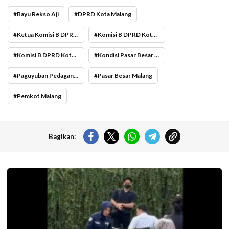
Bayu Rekso Aji
DPRD Kota Malang
Ketua Komisi B DPRD Kota Malang Bayu Rekso Aji
Komisi B DPRD Kota Malang
Komisi B DPRD Kota Malang Dialog dengan Perwakilan Pedagang Pasar Besar
Kondisi Pasar Besar Malang
Paguyuban Pedagang Pasar Besar Malang
Pasar Besar Malang
Pemkot Malang
Bagikan:
Pramusapa Transjakarta bantu disabilitas.(Foto: Istimewa-
beritajakarta.id)