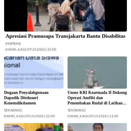
Apresiasi Pramusapa Transjakarta Bantu Disabilitas
INSPIRASI
KAMIS, 6 AGUSTUS 2026 | 13:00
Kemendikdasmen gerak cepat
Koarmada II mengerahkan enam
(gercep) melakukan verifikasi dan
unsur kapal perang saat Latihan
penelusuran terhadap informasi
TNI Terintegrasi Tahun 2026 yang
soal dugaan penyalahgunaan Data
digelar di Daerah Latihan TNI AL
Pokok Pendidikan (Dapodik).
Pantai Todak, Dabo Singkep,
(Foto: ist)
Kabupaten Lingga, Kepulauan Riau.
Dugaan Penyalahgunaan
Unsur KRI Koarmada II Dukung
(Foto: Pen/2)
Dapodik Ditelusuri
Operasi Amfibi dan
Kemendikdasmen
Penembakan Rudal di Latihan
TNI Terintegrasi Tahun 2026
SEKARANG
SEKARANG
KAMIS, 6 AGUSTUS 2026 | 12:00
KAMIS, 6 AGUSTUS 2026 | 11:00
Pemkot Surabaya gelar Lomba
Menteri Keuangan (Menkeu)