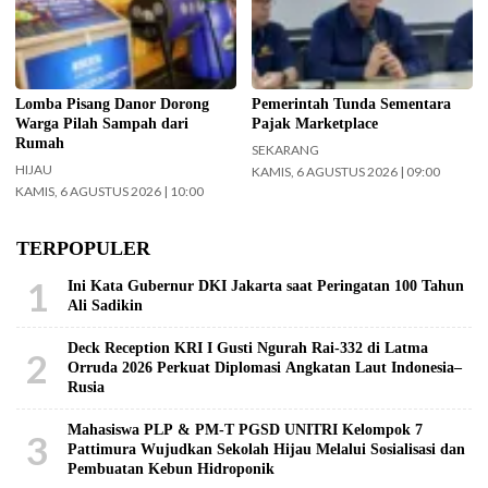
Pisang Danor. (Foto:
Purbaya Yudhi Sadewa.
Surabaya.go.id)
(InfoPublik.id)
Lomba Pisang Danor Dorong
Pemerintah Tunda Sementara
Warga Pilah Sampah dari
Pajak Marketplace
Rumah
SEKARANG
HIJAU
KAMIS, 6 AGUSTUS 2026 | 09:00
KAMIS, 6 AGUSTUS 2026 | 10:00
TERPOPULER
1
Ini Kata Gubernur DKI Jakarta saat Peringatan 100 Tahun
Ali Sadikin
Deck Reception KRI I Gusti Ngurah Rai-332 di Latma
2
Orruda 2026 Perkuat Diplomasi Angkatan Laut Indonesia–
Rusia
Mahasiswa PLP & PM-T PGSD UNITRI Kelompok 7
3
Pattimura Wujudkan Sekolah Hijau Melalui Sosialisasi dan
Pembuatan Kebun Hidroponik