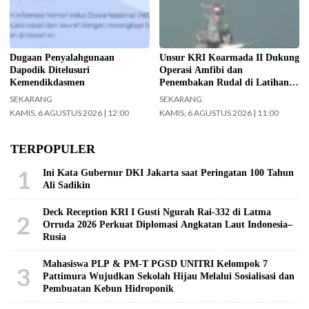
penelusuran terhadap informasi
TNI Terintegrasi Tahun 2026 yang
soal dugaan penyalahgunaan Data
digelar di Daerah Latihan TNI AL
Pokok Pendidikan (Dapodik).
Pantai Todak, Dabo Singkep,
(Foto: ist)
Kabupaten Lingga, Kepulauan Riau.
Dugaan Penyalahgunaan
Unsur KRI Koarmada II Dukung
(Foto: Pen/2)
Dapodik Ditelusuri
Operasi Amfibi dan
Kemendikdasmen
Penembakan Rudal di Latihan
TNI Terintegrasi Tahun 2026
SEKARANG
SEKARANG
KAMIS, 6 AGUSTUS 2026 | 12:00
KAMIS, 6 AGUSTUS 2026 | 11:00
TERPOPULER
1
Ini Kata Gubernur DKI Jakarta saat Peringatan 100 Tahun
Ali Sadikin
Deck Reception KRI I Gusti Ngurah Rai-332 di Latma
2
Orruda 2026 Perkuat Diplomasi Angkatan Laut Indonesia–
Rusia
Mahasiswa PLP & PM-T PGSD UNITRI Kelompok 7
3
Pattimura Wujudkan Sekolah Hijau Melalui Sosialisasi dan
Pembuatan Kebun Hidroponik