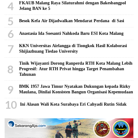
4
FKAUB Malang Raya Silaturahmi dengan Bakesbangpol
Jelang BAN ke 5
5
Besok Kefa Air Dijadwalkan Mendarat Perdana di Sasi
6
Anastasia Ida Soesanti Nahkoda Baru ESI Kota Malang
7
KKN Universitas Airlangga di Tiongkok Hasil Kolaborasi ​
Shijiazhuang Tiedao University
Tinik Wijayanti Dorong Ranperda RTH Kota Malang Lebih
8
Progresif: Atur RTH Privat hingga Target Penambahan
Tahunan
9
BMK 1957 Jawa Timur Nyatakan Dukungan kepada Rizky
Maulana, Dinilai Konsisten Bangun Organisasi Kepemudaan
10
Ini Alasan Wali Kota Surabaya Eri Cahyadi Rutin Sidak