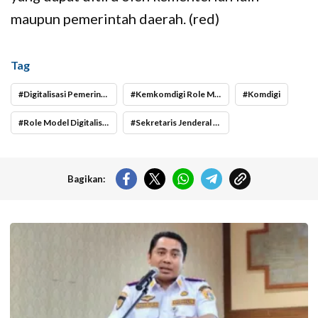
maupun pemerintah daerah. (red)
Tag
Digitalisasi Pemerintahan
Kemkomdigi Role Model Digitalisasi Pemerintahan
Komdigi
Role Model Digitalisasi Pemerintahan
Sekretaris Jenderal Kementerian Komdigi Ismail
Bagikan:
Kepala UPAS Dishub DKI Jakarta, Koharudin. (Foto: Nugroho Sejati-
beritajakarta.id)