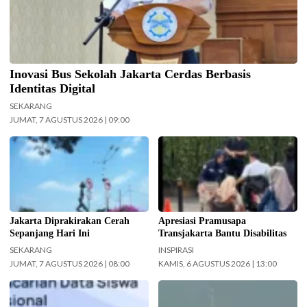
Inovasi Bus Sekolah Jakarta Cerdas Berbasis
Identitas Digital
SEKARANG
JUMAT, 7 AGUSTUS 2026 | 09:00
Ilustrasi langit cerah naungi
Pramusapa Transjakarta bantu
Jakarta hari ini. (Foto: Doc-
disabilitas.(Foto: Istimewa-
beritajakarta.id)
beritajakarta.id)
Jakarta Diprakirakan Cerah
Apresiasi Pramusapa
Sepanjang Hari Ini
Transjakarta Bantu Disabilitas
SEKARANG
INSPIRASI
JUMAT, 7 AGUSTUS 2026 | 08:00
KAMIS, 6 AGUSTUS 2026 | 13:00
Kemendikdasmen gerak cepat
Koarmada II mengerahkan enam
(gercep) melakukan verifikasi dan
unsur kapal perang saat Latihan