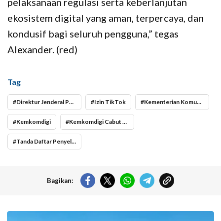
pelaksanaan regulasi serta keberlanjutan
ekosistem digital yang aman, terpercaya, dan
kondusif bagi seluruh pengguna,” tegas
Alexander. (red)
Tag
Direktur Jenderal Pengawasan Ruang Digital Alexander Sabar
Izin TikTok
Kementerian Komunikasi dan Digital
Kemkomdigi
Kemkomdigi Cabut Pembekuan Sementara TikTok
Tanda Daftar Penyelenggara Sistem Elektronik TikTok
Bagikan:
Langit cerah selimuti Jakarta di akhir pekan. (Foto: Doc-beritajakarta.id)