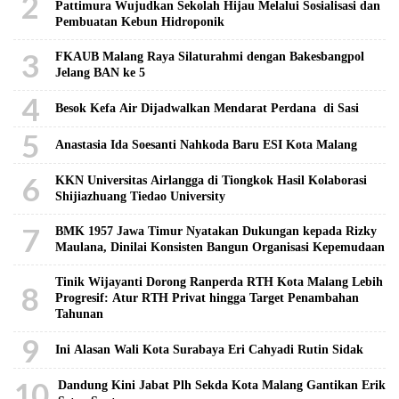
2
Pattimura Wujudkan Sekolah Hijau Melalui Sosialisasi dan
Pembuatan Kebun Hidroponik
3
FKAUB Malang Raya Silaturahmi dengan Bakesbangpol
Jelang BAN ke 5
4
Besok Kefa Air Dijadwalkan Mendarat Perdana di Sasi
5
Anastasia Ida Soesanti Nahkoda Baru ESI Kota Malang
6
KKN Universitas Airlangga di Tiongkok Hasil Kolaborasi ​
Shijiazhuang Tiedao University
7
BMK 1957 Jawa Timur Nyatakan Dukungan kepada Rizky
Maulana, Dinilai Konsisten Bangun Organisasi Kepemudaan
Tinik Wijayanti Dorong Ranperda RTH Kota Malang Lebih
8
Progresif: Atur RTH Privat hingga Target Penambahan
Tahunan
9
Ini Alasan Wali Kota Surabaya Eri Cahyadi Rutin Sidak
10
Dandung Kini Jabat Plh Sekda Kota Malang Gantikan Erik