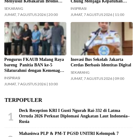
Menyusul Kebakaran Bromo
Chung Menjaga Kepatuhan
Meluas ke Arah Bukit B 29
Pasien Diabetes
SEKARANG
INSPIRASI
JUMAT, 7 AGUSTUS 2026 | 20:00
JUMAT, 7 AGUSTUS 2026 | 11:00
Jajaran Pengurus FKAUB Malang
Kepala UPAS Dishub DKI Jakarta,
beserta perwakilan panitia
Koharudin. (Foto: Nugroho Sejati-
pelaksana Barikan Anak Nusantara
beritajakarta.id)
(BAN) Ke – 5 silaturahmi dengan
Yayasan Masjid Agung Jami Kota
Malang. Selain itu juga silaturahmi
Pengurus FKAUB Malang Raya
Inovasi Bus Sekolah Jakarta
dengan jajaran Kantor
bareng Panitia BAN ke-5
Cerdas Berbasis Identitas Digital
Kementerian Agama (Kemenag)
Silaturahmi dengan Kemenag
SEKARANG
Kabupaten Malang. (Foto: ist)
Kabupaten Malang dan Yayasan
INSPIRASI
JUMAT, 7 AGUSTUS 2026 | 09:00
Masjid Agung Jami Malang
JUMAT, 7 AGUSTUS 2026 | 10:00
TERPOPULER
Deck Reception KRI I Gusti Ngurah Rai-332 di Latma
1
Orruda 2026 Perkuat Diplomasi Angkatan Laut Indonesia–
Rusia
Mahasiswa PLP & PM-T PGSD UNITRI Kelompok 7