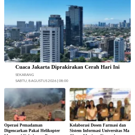
Cuaca Jakarta Diprakirakan Cerah Hari Ini
SEKARANG
SABTU, 8 AGUSTUS 2026 | 08:00
Operasi pemadaman kebakaran di
Kolaborasi Dosen Farmasi dan
kawasan Taman Nasional Bromo
Sistem Informasi Universitas Ma
Tengger Semeru (TNBTS) terus
Chung dalam menjaga kepatuhan
digencarkan, Jumat (7/8/2026)
pasien diabetes melalui kegiatan
hari ini. (Foto: BPBD Kabupaten
Pengabdian Masyarakat Dosen.
Malang).
(Foto: ist)
Operasi Pemadaman
Kolaborasi Dosen Farmasi dan
Digencarkan Pakai Helikopter
Sistem Informasi Universitas Ma