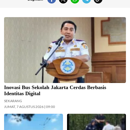
Kepala UPAS Dishub DKI Jakarta, Koharudin. (Foto: Nugroho Sejati-
beritajakarta.id)
Inovasi Bus Sekolah Jakarta Cerdas Berbasis
Identitas Digital
SEKARANG
JUMAT, 7 AGUSTUS 2026 | 09:00
Ilustrasi langit cerah naungi
Pramusapa Transjakarta bantu
Jakarta hari ini. (Foto: Doc-
disabilitas.(Foto: Istimewa-
beritajakarta.id)
beritajakarta.id)