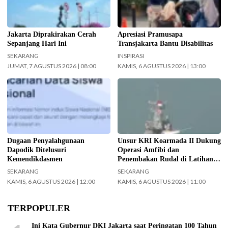
Jakarta Diprakirakan Cerah
Apresiasi Pramusapa
Sepanjang Hari Ini
Transjakarta Bantu Disabilitas
SEKARANG
INSPIRASI
JUMAT, 7 AGUSTUS 2026 | 08:00
KAMIS, 6 AGUSTUS 2026 | 13:00
Kemendikdasmen gerak cepat
Koarmada II mengerahkan enam
(gercep) melakukan verifikasi dan
unsur kapal perang saat Latihan
penelusuran terhadap informasi
TNI Terintegrasi Tahun 2026 yang
soal dugaan penyalahgunaan Data
digelar di Daerah Latihan TNI AL
Pokok Pendidikan (Dapodik).
Pantai Todak, Dabo Singkep,
(Foto: ist)
Kabupaten Lingga, Kepulauan Riau.
Dugaan Penyalahgunaan
Unsur KRI Koarmada II Dukung
(Foto: Pen/2)
Dapodik Ditelusuri
Operasi Amfibi dan
Kemendikdasmen
Penembakan Rudal di Latihan
TNI Terintegrasi Tahun 2026
SEKARANG
SEKARANG
KAMIS, 6 AGUSTUS 2026 | 12:00
KAMIS, 6 AGUSTUS 2026 | 11:00
TERPOPULER
Ini Kata Gubernur DKI Jakarta saat Peringatan 100 Tahun