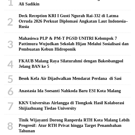
1
Ali Sadikin
Deck Reception KRI I Gusti Ngurah Rai-332 di Latma
2
Orruda 2026 Perkuat Diplomasi Angkatan Laut Indonesia–
Rusia
Mahasiswa PLP & PM-T PGSD UNITRI Kelompok 7
3
Pattimura Wujudkan Sekolah Hijau Melalui Sosialisasi dan
Pembuatan Kebun Hidroponik
4
FKAUB Malang Raya Silaturahmi dengan Bakesbangpol
Jelang BAN ke 5
5
Besok Kefa Air Dijadwalkan Mendarat Perdana di Sasi
6
Anastasia Ida Soesanti Nahkoda Baru ESI Kota Malang
7
KKN Universitas Airlangga di Tiongkok Hasil Kolaborasi ​
Shijiazhuang Tiedao University
Tinik Wijayanti Dorong Ranperda RTH Kota Malang Lebih
8
Progresif: Atur RTH Privat hingga Target Penambahan
Tahunan