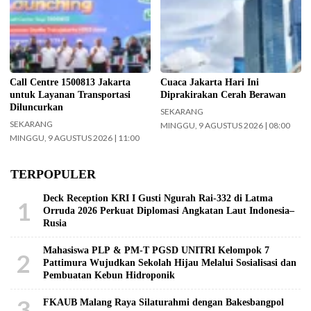
Gubernur DKI Jakarta Pramono
Cuaca Jakarta Hari Ini
Anung meluncurkan Call Center
Diprakirakan Cerah Berawan.
1500813 Jakarta, Minggu
(Foto: Doc-beritajakarta.id)
(9/8/2026) hari ini. (Foto: Bilal
Nugraha Ginanjar-beritajakarta.id)
Call Centre 1500813 Jakarta
Cuaca Jakarta Hari Ini
untuk Layanan Transportasi
Diprakirakan Cerah Berawan
Diluncurkan
SEKARANG
SEKARANG
MINGGU, 9 AGUSTUS 2026 | 08:00
MINGGU, 9 AGUSTUS 2026 | 11:00
TERPOPULER
Deck Reception KRI I Gusti Ngurah Rai-332 di Latma
1
Orruda 2026 Perkuat Diplomasi Angkatan Laut Indonesia–
Rusia
Mahasiswa PLP & PM-T PGSD UNITRI Kelompok 7
2
Pattimura Wujudkan Sekolah Hijau Melalui Sosialisasi dan
Pembuatan Kebun Hidroponik
3
FKAUB Malang Raya Silaturahmi dengan Bakesbangpol