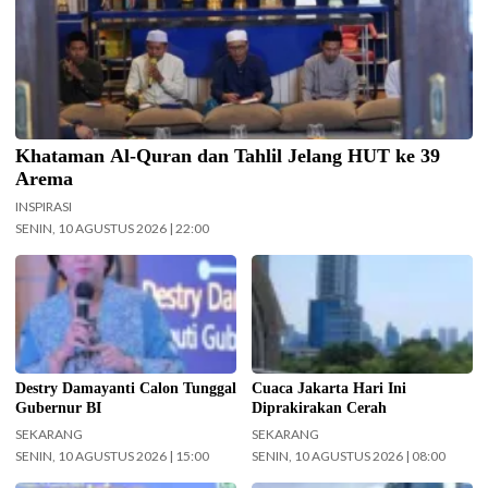
Khataman Al-Quran dan Tahlil Jelang HUT ke 39
Arema
INSPIRASI
SENIN, 10 AGUSTUS 2026 | 22:00
Destry Damayanti diusulkan
Ilustrasi Cuaca Jakarta Hari Ini
menjadi calon tunggal Gubernur
Diprakirakan Cerah. (Foto: Doc-
Bank Indonesia (BI). (Foto:
beritajakarta.id)
Instagram @destry Damayanti)
Destry Damayanti Calon Tunggal
Cuaca Jakarta Hari Ini
Gubernur BI
Diprakirakan Cerah
SEKARANG
SEKARANG
SENIN, 10 AGUSTUS 2026 | 15:00
SENIN, 10 AGUSTUS 2026 | 08:00