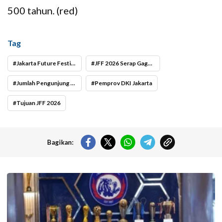
500 tahun. (red)
Tag
Jakarta Future Festival
JFF 2026 Serap Gagasan Jakarta Menuju 500 Tahun
Jumlah Pengunjung JFF2026 Manfaat JFF 2026
Pemprov DKI Jakarta
Tujuan JFF 2026
Bagikan:
Arema FC menggelar tradisi religius khataman Al-Quran, tahlil, dan doa
bersama, Senin (10/8/2026) siang hingga petang di Kandang Singa
jelang HUT ke 39 Arema. (foto: https://aremafc.com/).