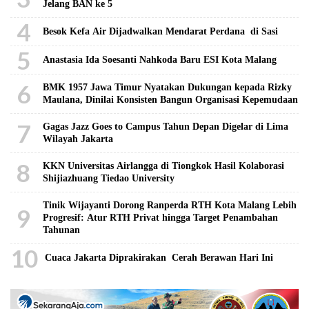
Jelang BAN ke 5
4
Besok Kefa Air Dijadwalkan Mendarat Perdana di Sasi
5
Anastasia Ida Soesanti Nahkoda Baru ESI Kota Malang
6
BMK 1957 Jawa Timur Nyatakan Dukungan kepada Rizky
Maulana, Dinilai Konsisten Bangun Organisasi Kepemudaan
7
Gagas Jazz Goes to Campus Tahun Depan Digelar di Lima
Wilayah Jakarta
8
KKN Universitas Airlangga di Tiongkok Hasil Kolaborasi ​
Shijiazhuang Tiedao University
Tinik Wijayanti Dorong Ranperda RTH Kota Malang Lebih
9
Progresif: Atur RTH Privat hingga Target Penambahan
Tahunan
10
Cuaca Jakarta Diprakirakan Cerah Berawan Hari Ini