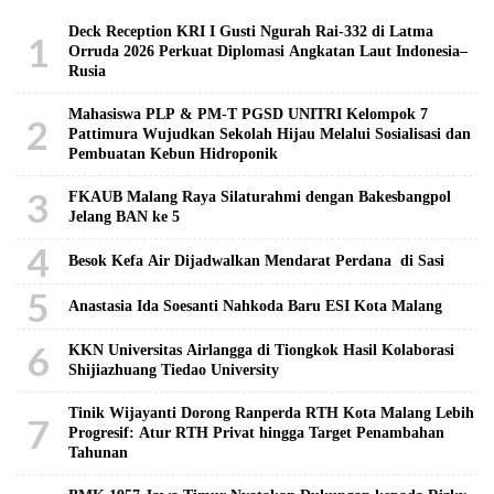
Deck Reception KRI I Gusti Ngurah Rai-332 di Latma
1
Orruda 2026 Perkuat Diplomasi Angkatan Laut Indonesia–
Rusia
Mahasiswa PLP & PM-T PGSD UNITRI Kelompok 7
2
Pattimura Wujudkan Sekolah Hijau Melalui Sosialisasi dan
Pembuatan Kebun Hidroponik
3
FKAUB Malang Raya Silaturahmi dengan Bakesbangpol
Jelang BAN ke 5
4
Besok Kefa Air Dijadwalkan Mendarat Perdana di Sasi
5
Anastasia Ida Soesanti Nahkoda Baru ESI Kota Malang
6
KKN Universitas Airlangga di Tiongkok Hasil Kolaborasi ​
Shijiazhuang Tiedao University
Tinik Wijayanti Dorong Ranperda RTH Kota Malang Lebih
7
Progresif: Atur RTH Privat hingga Target Penambahan
Tahunan