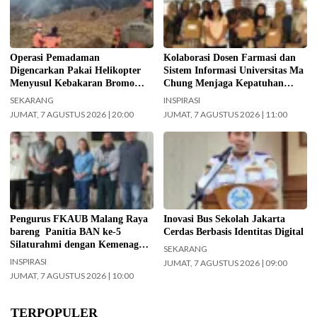
Tengger Semeru (TNBTS) terus
Chung dalam menjaga kepatuhan
digencarkan, Jumat (7/8/2026)
pasien diabetes melalui kegiatan
hari ini. (Foto: BPBD Kabupaten
Pengabdian Masyarakat Dosen.
Malang).
(Foto: ist)
Operasi Pemadaman
Kolaborasi Dosen Farmasi dan
Digencarkan Pakai Helikopter
Sistem Informasi Universitas Ma
Menyusul Kebakaran Bromo
Chung Menjaga Kepatuhan
Meluas ke Arah Bukit B 29
Pasien Diabetes
SEKARANG
INSPIRASI
JUMAT, 7 AGUSTUS 2026 | 20:00
JUMAT, 7 AGUSTUS 2026 | 11:00
Jajaran Pengurus FKAUB Malang
Kepala UPAS Dishub DKI Jakarta,
beserta perwakilan panitia
Koharudin. (Foto: Nugroho Sejati-
pelaksana Barikan Anak Nusantara
beritajakarta.id)
(BAN) Ke – 5 silaturahmi dengan
Yayasan Masjid Agung Jami Kota
Malang. Selain itu juga silaturahmi
Pengurus FKAUB Malang Raya
Inovasi Bus Sekolah Jakarta
dengan jajaran Kantor
bareng Panitia BAN ke-5
Cerdas Berbasis Identitas Digital
Kementerian Agama (Kemenag)
Silaturahmi dengan Kemenag
SEKARANG
Kabupaten Malang. (Foto: ist)
Kabupaten Malang dan Yayasan
INSPIRASI
JUMAT, 7 AGUSTUS 2026 | 09:00
Masjid Agung Jami Malang
JUMAT, 7 AGUSTUS 2026 | 10:00
TERPOPULER