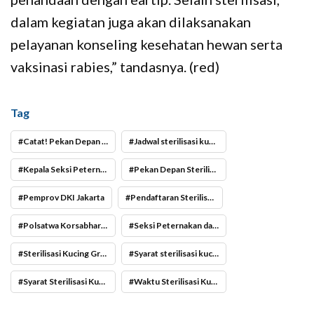
dalam kegiatan juga akan dilaksanakan
pelayanan konseling kesehatan hewan serta
vaksinasi rabies,” tandasnya. (red)
Tag
Catat! Pekan Depan Sterilisasi Kucing Gratis di Palmerah
Jadwal sterilisasi kucing gratis di Jakarta
Kepala Seksi Peternakan dan Kesehatan Hewan Suku Dinas KPKP Jakarta Barat Tanti
Pekan Depan Sterilisasi Kucing Gratis di Palmerah
Pemprov DKI Jakarta
Pendaftaran Sterilisasi Kucing Gratis di Palmerah
Polsatwa Korsabhara Baharkam Polri
Seksi Peternakan dan Kesehatan Hewan Suku Dinas KPKP Jakarta Barat
Sterilisasi Kucing Gratis di Palmerah
Syarat sterilisasi kucing gratis di Jakarta
Syarat Sterilisasi Kucing Gratis di Palmerah
Waktu Sterilisasi Kucing Gratis di Palmerah