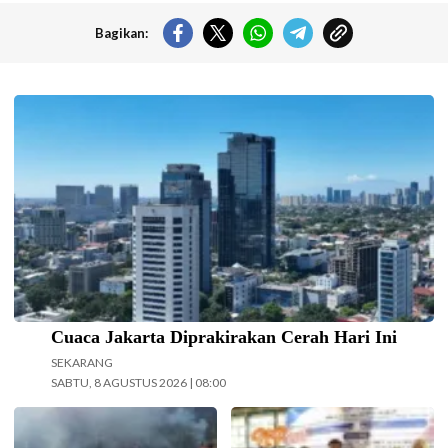
Bagikan:
Langit cerah selimuti Jakarta di akhir pekan. (Foto: Doc-beritajakarta.id)
Cuaca Jakarta Diprakirakan Cerah Hari Ini
SEKARANG
SABTU, 8 AGUSTUS 2026 | 08:00
Operasi pemadaman kebakaran di
Kolaborasi Dosen Farmasi dan
kawasan Taman Nasional Bromo
Sistem Informasi Universitas Ma