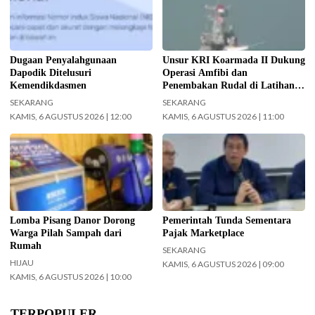
penelusuran terhadap informasi
TNI Terintegrasi Tahun 2026 yang
soal dugaan penyalahgunaan Data
digelar di Daerah Latihan TNI AL
Pokok Pendidikan (Dapodik).
Pantai Todak, Dabo Singkep,
(Foto: ist)
Kabupaten Lingga, Kepulauan Riau.
Dugaan Penyalahgunaan
Unsur KRI Koarmada II Dukung
(Foto: Pen/2)
Dapodik Ditelusuri
Operasi Amfibi dan
Kemendikdasmen
Penembakan Rudal di Latihan
TNI Terintegrasi Tahun 2026
SEKARANG
SEKARANG
KAMIS, 6 AGUSTUS 2026 | 12:00
KAMIS, 6 AGUSTUS 2026 | 11:00
Pemkot Surabaya gelar Lomba
Menteri Keuangan (Menkeu)
Pisang Danor. (Foto:
Purbaya Yudhi Sadewa.
Surabaya.go.id)
(InfoPublik.id)
Lomba Pisang Danor Dorong
Pemerintah Tunda Sementara
Warga Pilah Sampah dari
Pajak Marketplace
Rumah
SEKARANG
HIJAU
KAMIS, 6 AGUSTUS 2026 | 09:00
KAMIS, 6 AGUSTUS 2026 | 10:00
TERPOPULER