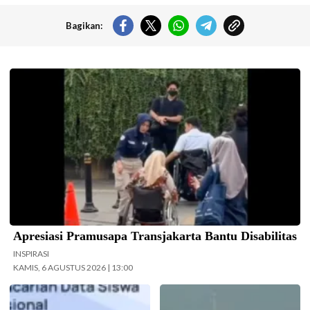
Bagikan:
Pramusapa Transjakarta bantu disabilitas.(Foto: Istimewa-
beritajakarta.id)
Apresiasi Pramusapa Transjakarta Bantu Disabilitas
INSPIRASI
KAMIS, 6 AGUSTUS 2026 | 13:00
Kemendikdasmen gerak cepat
Koarmada II mengerahkan enam
(gercep) melakukan verifikasi dan
unsur kapal perang saat Latihan