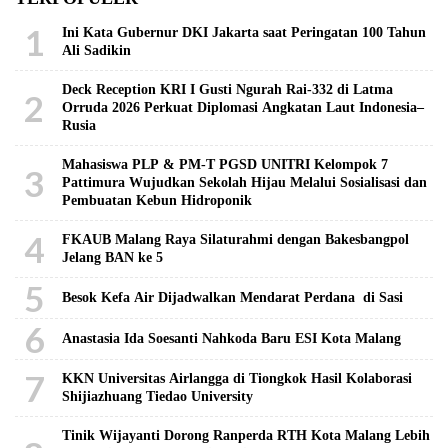
1
Ini Kata Gubernur DKI Jakarta saat Peringatan 100 Tahun
Ali Sadikin
Deck Reception KRI I Gusti Ngurah Rai-332 di Latma
2
Orruda 2026 Perkuat Diplomasi Angkatan Laut Indonesia–
Rusia
Mahasiswa PLP & PM-T PGSD UNITRI Kelompok 7
3
Pattimura Wujudkan Sekolah Hijau Melalui Sosialisasi dan
Pembuatan Kebun Hidroponik
4
FKAUB Malang Raya Silaturahmi dengan Bakesbangpol
Jelang BAN ke 5
5
Besok Kefa Air Dijadwalkan Mendarat Perdana di Sasi
6
Anastasia Ida Soesanti Nahkoda Baru ESI Kota Malang
7
KKN Universitas Airlangga di Tiongkok Hasil Kolaborasi ​
Shijiazhuang Tiedao University
Tinik Wijayanti Dorong Ranperda RTH Kota Malang Lebih