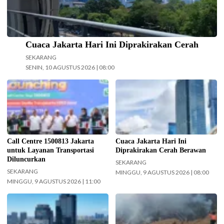
Cuaca Jakarta Hari Ini Diprakirakan Cerah
SEKARANG
SENIN, 10 AGUSTUS 2026 | 08:00
Gubernur DKI Jakarta Pramono
Cuaca Jakarta Hari Ini
Anung meluncurkan Call Center
Diprakirakan Cerah Berawan.
1500813 Jakarta, Minggu
(Foto: Doc-beritajakarta.id)
(9/8/2026) hari ini. (Foto: Bilal
Nugraha Ginanjar-beritajakarta.id)
Call Centre 1500813 Jakarta
Cuaca Jakarta Hari Ini
untuk Layanan Transportasi
Diprakirakan Cerah Berawan
Diluncurkan
SEKARANG
SEKARANG
MINGGU, 9 AGUSTUS 2026 | 08:00
MINGGU, 9 AGUSTUS 2026 | 11:00
Langit cerah selimuti Jakarta di
Operasi pemadaman kebakaran di
akhir pekan. (Foto: Doc-
kawasan Taman Nasional Bromo
beritajakarta.id)
Tengger Semeru (TNBTS) terus