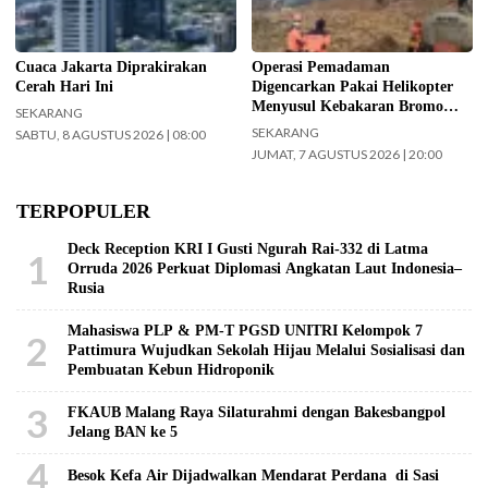
digencarkan, Jumat (7/8/2026)
hari ini. (Foto: BPBD Kabupaten
Malang).
Cuaca Jakarta Diprakirakan
Operasi Pemadaman
Cerah Hari Ini
Digencarkan Pakai Helikopter
Menyusul Kebakaran Bromo
SEKARANG
Meluas ke Arah Bukit B 29
SEKARANG
SABTU, 8 AGUSTUS 2026 | 08:00
JUMAT, 7 AGUSTUS 2026 | 20:00
TERPOPULER
Deck Reception KRI I Gusti Ngurah Rai-332 di Latma
1
Orruda 2026 Perkuat Diplomasi Angkatan Laut Indonesia–
Rusia
Mahasiswa PLP & PM-T PGSD UNITRI Kelompok 7
2
Pattimura Wujudkan Sekolah Hijau Melalui Sosialisasi dan
Pembuatan Kebun Hidroponik
3
FKAUB Malang Raya Silaturahmi dengan Bakesbangpol
Jelang BAN ke 5
4
Besok Kefa Air Dijadwalkan Mendarat Perdana di Sasi