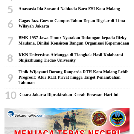
5
Anastasia Ida Soesanti Nahkoda Baru ESI Kota Malang
6
Gagas Jazz Goes to Campus Tahun Depan Digelar di Lima
Wilayah Jakarta
7
BMK 1957 Jawa Timur Nyatakan Dukungan kepada Rizky
Maulana, Dinilai Konsisten Bangun Organisasi Kepemudaan
8
KKN Universitas Airlangga di Tiongkok Hasil Kolaborasi ​
Shijiazhuang Tiedao University
Tinik Wijayanti Dorong Ranperda RTH Kota Malang Lebih
9
Progresif: Atur RTH Privat hingga Target Penambahan
Tahunan
10
Cuaca Jakarta Diprakirakan Cerah Berawan Hari Ini