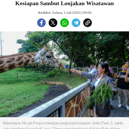
Kesiapan Sambut Lonjakan Wisatawan
Redaksi
Selasa, 1 Juli 2025 | 09:00
Wamenpar Ni Luh Puspa meninjau langsung kesiapan Jatim Park 2, salah
satu destinasi favorit di Jawa Timur yang berlokasi di Kota Batu dalam