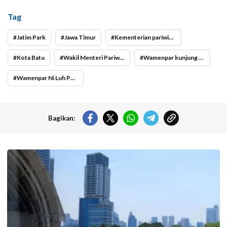
Tag
Jatim Park
Jawa Timur
Kementerian pariwisata
Kota Batu
Wakil Menteri Pariwisata Ni Luh Puspa
Wamenpar kunjung Jatim Park
Wamenpar Ni Luh Puspa
Bagikan:
Ilustrasi Cuaca Jakarta Hari Ini Diprakirakan Cerah. (Foto: Doc-
beritajakarta.id)