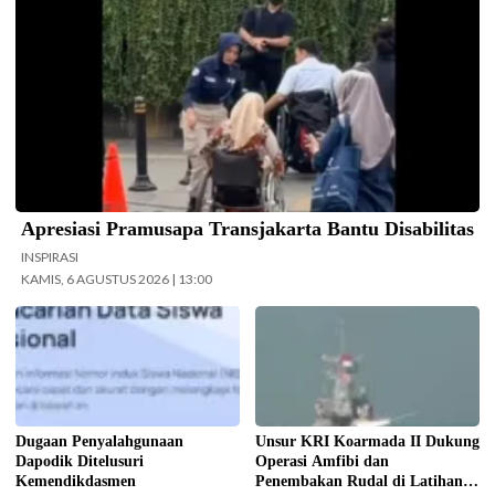
Apresiasi Pramusapa Transjakarta Bantu Disabilitas
INSPIRASI
KAMIS, 6 AGUSTUS 2026 | 13:00
Kemendikdasmen gerak cepat
Koarmada II mengerahkan enam
(gercep) melakukan verifikasi dan
unsur kapal perang saat Latihan
penelusuran terhadap informasi
TNI Terintegrasi Tahun 2026 yang
soal dugaan penyalahgunaan Data
digelar di Daerah Latihan TNI AL
Pokok Pendidikan (Dapodik).
Pantai Todak, Dabo Singkep,
(Foto: ist)
Kabupaten Lingga, Kepulauan Riau.
Dugaan Penyalahgunaan
Unsur KRI Koarmada II Dukung
(Foto: Pen/2)
Dapodik Ditelusuri
Operasi Amfibi dan
Kemendikdasmen
Penembakan Rudal di Latihan