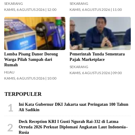
TNI Terintegrasi Tahun 2026
SEKARANG
SEKARANG
KAMIS, 6 AGUSTUS 2026 | 12:00
KAMIS, 6 AGUSTUS 2026 | 11:00
Pemkot Surabaya gelar Lomba
Menteri Keuangan (Menkeu)
Pisang Danor. (Foto:
Purbaya Yudhi Sadewa.
Surabaya.go.id)
(InfoPublik.id)
Lomba Pisang Danor Dorong
Pemerintah Tunda Sementara
Warga Pilah Sampah dari
Pajak Marketplace
Rumah
SEKARANG
HIJAU
KAMIS, 6 AGUSTUS 2026 | 09:00
KAMIS, 6 AGUSTUS 2026 | 10:00
TERPOPULER
1
Ini Kata Gubernur DKI Jakarta saat Peringatan 100 Tahun
Ali Sadikin
Deck Reception KRI I Gusti Ngurah Rai-332 di Latma
2
Orruda 2026 Perkuat Diplomasi Angkatan Laut Indonesia–
Rusia