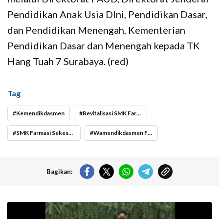
Pendidikan Anak Usia DIni, Pendidikan Dasar,
dan Pendidikan Menengah, Kementerian
Pendidikan Dasar dan Menengah kepada TK
Hang Tuah 7 Surabaya. (red)
Tag
Kemendikdasmen
Revitalisasi SMK Farmasi Sekesal Hang Tuah Surabaya
SMK Farmasi Sekesal Hang Tuah Surabaya
Wamendikdasmen Fajar Riza Ul Haq
Bagikan:
Pramusapa Transjakarta bantu disabilitas.(Foto: Istimewa-
beritajakarta.id)