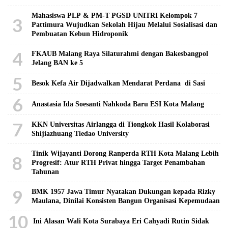
Mahasiswa PLP & PM-T PGSD UNITRI Kelompok 7
3
Pattimura Wujudkan Sekolah Hijau Melalui Sosialisasi dan
Pembuatan Kebun Hidroponik
4
FKAUB Malang Raya Silaturahmi dengan Bakesbangpol
Jelang BAN ke 5
5
Besok Kefa Air Dijadwalkan Mendarat Perdana di Sasi
6
Anastasia Ida Soesanti Nahkoda Baru ESI Kota Malang
7
KKN Universitas Airlangga di Tiongkok Hasil Kolaborasi ​
Shijiazhuang Tiedao University
Tinik Wijayanti Dorong Ranperda RTH Kota Malang Lebih
8
Progresif: Atur RTH Privat hingga Target Penambahan
Tahunan
9
BMK 1957 Jawa Timur Nyatakan Dukungan kepada Rizky
Maulana, Dinilai Konsisten Bangun Organisasi Kepemudaan
10
Ini Alasan Wali Kota Surabaya Eri Cahyadi Rutin Sidak