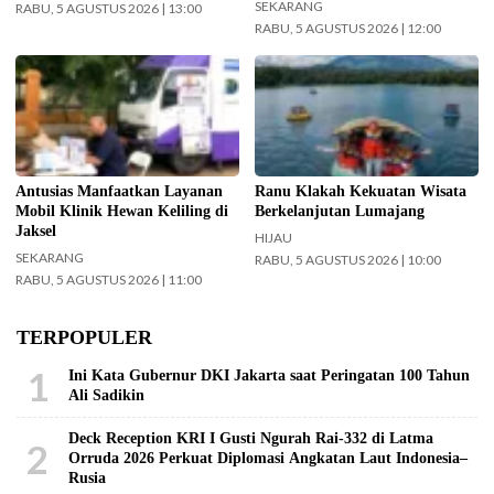
SEKARANG
RABU, 5 AGUSTUS 2026 | 13:00
RABU, 5 AGUSTUS 2026 | 12:00
Mobil Klinik Hewan Keliling Sudah
Ranu Klakah jadi salah satu
Layani 226 Hewan di Jaksel (Foto:
kekuatan wisata di Lumajang.
Tiyo Surya Sakti-beritajakarta.id)
(foto: InfoPublik.id)
Antusias Manfaatkan Layanan
Ranu Klakah Kekuatan Wisata
Mobil Klinik Hewan Keliling di
Berkelanjutan Lumajang
Jaksel
HIJAU
SEKARANG
RABU, 5 AGUSTUS 2026 | 10:00
RABU, 5 AGUSTUS 2026 | 11:00
TERPOPULER
1
Ini Kata Gubernur DKI Jakarta saat Peringatan 100 Tahun
Ali Sadikin
Deck Reception KRI I Gusti Ngurah Rai-332 di Latma
2
Orruda 2026 Perkuat Diplomasi Angkatan Laut Indonesia–
Rusia