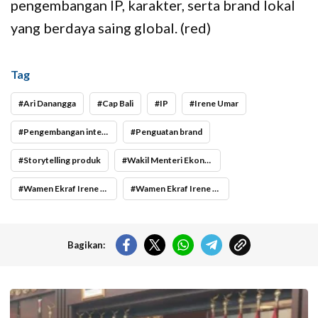
pengembangan IP, karakter, serta brand lokal
yang berdaya saing global. (red)
Tag
Ari Danangga
Cap Bali
IP
Irene Umar
Pengembangan intellectual property
Penguatan brand
Storytelling produk
Wakil Menteri Ekonomi Kreatif/Wakil Kepala Badan Ekonomi Kreatif (Ekraf) Irene Umar
Wamen Ekraf Irene Umar Ajak Perkuat Nilai Tambah Karya
Wamen Ekraf Irene Umar Ajak Perkuat Nilai Tambah Karya saat Audiensi dengan Cap Bali
Bagikan:
Menko Polkam Jenderal TNI (Purn.) Djamari Chaniago menegaskan
pemerintah akan mengambil tindakan secara terukur terhadap setiap