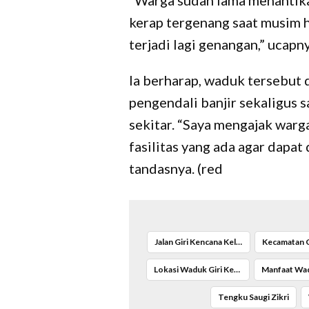
“Warga sudah lama menantikan
kerap tergenang saat musim hu
terjadi lagi genangan,” ucapny
Ia berharap, waduk tersebut 
pengendali banjir sekaligus 
sekitar. “Saya mengajak war
fasilitas yang ada agar dapat
tandasnya. (red
Jalan Giri Kencana Kelurahan Cilangkap
Lokasi Waduk Giri Kencana
Tengku Saugi Zikri