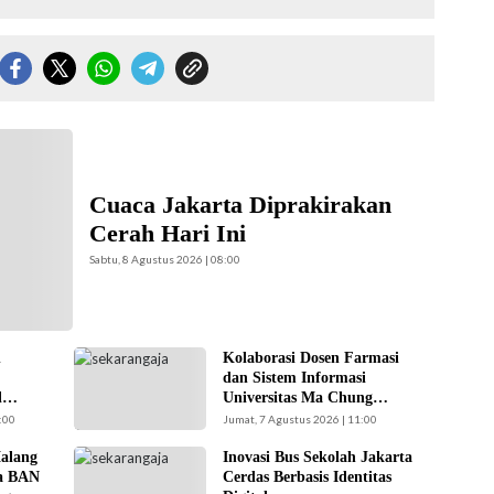
(Foto: Doc-
Cuaca Jakarta Diprakirakan
Cerah Hari Ini
Sabtu, 8 Agustus 2026 | 08:00
n
Kolaborasi Dosen Farmasi
Kolaborasi Dosen
dan Sistem Informasi
Farmasi dan Sistem
l
Universitas Ma Chung
Informasi
eluas
Menjaga Kepatuhan Pasien
:00
Jumat, 7 Agustus 2026 | 11:00
Universitas Ma
Diabetes
Chung dalam
alang
Inovasi Bus Sekolah Jakarta
Kepala UPAS Dishub
menjaga kepatuhan
ia BAN
Cerdas Berbasis Identitas
DKI Jakarta,
pasien diabetes