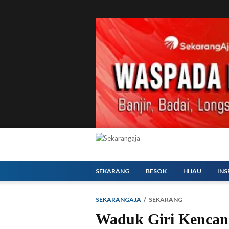
SEKARANG
BESOK
HIJAU
INS
SEKARANGAJA
SEKARANG
Waduk Giri Kencana 