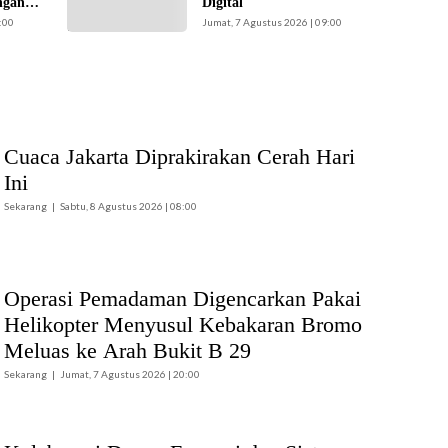
ngan
Digital
Koharudin. (Foto:
melalui kegiatan
n
:00
Jumat, 7 Agustus 2026 | 09:00
Nugroho Sejati-
Pengabdian
n Masjid
beritajakarta.id)
Masyarakat Dosen.
(Foto: ist)
Cuaca Jakarta Diprakirakan Cerah Hari
Ini
Sekarang
Sabtu, 8 Agustus 2026 | 08:00
Operasi Pemadaman Digencarkan Pakai
Helikopter Menyusul Kebakaran Bromo
Meluas ke Arah Bukit B 29
Sekarang
Jumat, 7 Agustus 2026 | 20:00