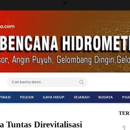
U
PIRASI
PELESIR
GAYA HIDUP
SEJARAH
BUDAYA
PIL
TER
Tuntas Direvitalisasi
1