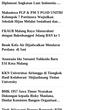
Diplomasi Angkatan Laut Indonesia–
Rusia
Mahasiswa PLP & PM-T PGSD UNITRI
Kelompok 7 Pattimura Wujudkan
Sekolah Hijau Melalui Sosialisasi dan
Pembuatan Kebun Hidroponik
FKAUB Malang Raya Silaturahmi
dengan Bakesbangpol Jelang BAN ke 5
Besok Kefa Air Dijadwalkan Mendarat
Perdana di Sasi
Anastasia Ida Soesanti Nahkoda Baru
ESI Kota Malang
KKN Universitas Airlangga di Tiongkok
Hasil Kolaborasi ​ Shijiazhuang Tiedao
University
BMK 1957 Jawa Timur Nyatakan
Dukungan kepada Rizky Maulana,
Dinilai Konsisten Bangun Organisasi
Kepemudaan
Tinik Wijayanti Dorong Ranperda RTH