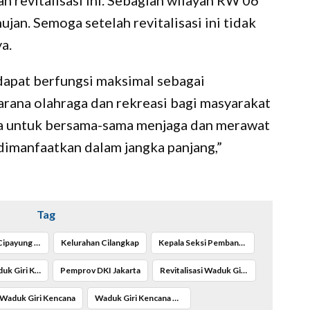
 revitalisasi ini. Sebagian wilayah RW 06
jan. Semoga setelah revitalisasi ini tidak
a.
dapat berfungsi maksimal sebagai
sarana olahraga dan rekreasi bagi masyarakat
ga untuk bersama-sama menjaga dan merawat
 dimanfaatkan dalam jangka panjang,”
Tag
Kecamatan Cipayung Jakarta Timur
Kelurahan Cilangkap
Kepala Seksi Pembangunan SDA Jakarta Timur Tengku Saugi Zikri
Manfaat Waduk Giri Kencana
Pemprov DKI Jakarta
Revitalisasi Waduk Giri Kencana
Waduk Giri Kencana
Waduk Giri Kencana Tuntas Direvitalisasi