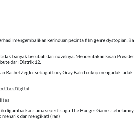
rhasil mengembalikan kerinduan pecinta film genre dystopian. Ba
ini tidak banyak berubah dari novelnya. Menceritakan kisah Presid
ute dari Distrik 12.
 dan Rachel Zegler sebagai Lucy Gray Baird cukup mengaduk-adu
ntitas Digital
litas
h digambarkan sama seperti saga The Hunger Games sebelumnya. 
p menarik dan mengikat! (ran)