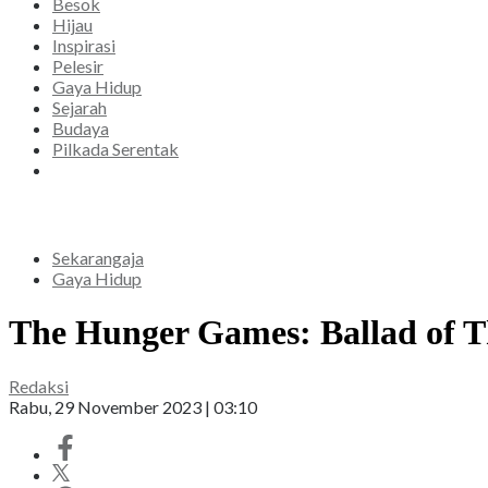
Besok
Hijau
Inspirasi
Pelesir
Gaya Hidup
Sejarah
Budaya
Pilkada Serentak
Sekarangaja
Gaya Hidup
The Hunger Games: Ballad of T
Redaksi
Rabu, 29 November 2023 | 03:10