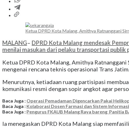
Ketua DPRD Kota Malang, Amithya Ratnanggani Sirr
MALANG
–
DPRD Kota Malang mendesak Pemprov 
menilai masukan dari pelaku transportasi publik 
Ketua DPRD Kota Malang, Amithya Ratnanggani S
mengenai rencana teknis operasional Trans Jatim.
Menurutnya, ketiadaan ruang partisipasi membu
komunikasi resmi dengan sopir angkot agar persoal
Baca Juga :
Operasi Pemadaman Digencarkan Pakai Helikop
Baca Juga :
Kolaborasi Dosen Farmasi dan Sistem Informas
Baca Juga :
Pengurus FKAUB Malang Raya bareng Panitia B
Ia menegaskan DPRD Kota Malang siap memfasilit