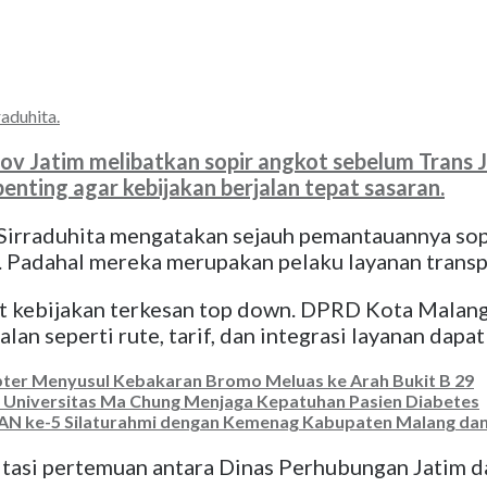
aduhita.
Jatim melibatkan sopir angkot sebelum Trans Ja
penting agar kebijakan berjalan tepat sasaran.
irraduhita mengatakan sejauh pemantauannya sopi
 Padahal mereka merupakan pelaku layanan transpo
at kebijakan terkesan top down. DPRD Kota Mala
an seperti rute, tarif, dan integrasi layanan dapat
ter Menyusul Kebakaran Bromo Meluas ke Arah Bukit B 29
i Universitas Ma Chung Menjaga Kepatuhan Pasien Diabetes
AN ke-5 Silaturahmi dengan Kemenag Kabupaten Malang dan
asi pertemuan antara Dinas Perhubungan Jatim da