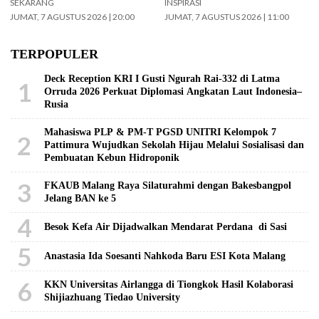
SEKARANG
INSPIRASI
JUMAT, 7 AGUSTUS 2026 | 20:00
JUMAT, 7 AGUSTUS 2026 | 11:00
TERPOPULER
Deck Reception KRI I Gusti Ngurah Rai-332 di Latma
1
Orruda 2026 Perkuat Diplomasi Angkatan Laut Indonesia–
Rusia
Mahasiswa PLP & PM-T PGSD UNITRI Kelompok 7
2
Pattimura Wujudkan Sekolah Hijau Melalui Sosialisasi dan
Pembuatan Kebun Hidroponik
3
FKAUB Malang Raya Silaturahmi dengan Bakesbangpol
Jelang BAN ke 5
4
Besok Kefa Air Dijadwalkan Mendarat Perdana di Sasi
5
Anastasia Ida Soesanti Nahkoda Baru ESI Kota Malang
6
KKN Universitas Airlangga di Tiongkok Hasil Kolaborasi ​
Shijiazhuang Tiedao University