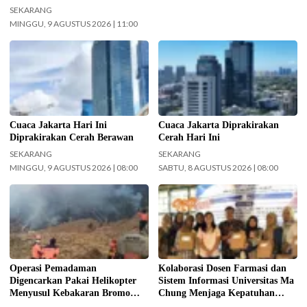
SEKARANG
MINGGU, 9 AGUSTUS 2026 | 11:00
Cuaca Jakarta Hari Ini
Langit cerah selimuti Jakarta di
Diprakirakan Cerah Berawan.
akhir pekan. (Foto: Doc-
(Foto: Doc-beritajakarta.id)
beritajakarta.id)
Cuaca Jakarta Hari Ini
Cuaca Jakarta Diprakirakan
Diprakirakan Cerah Berawan
Cerah Hari Ini
SEKARANG
SEKARANG
MINGGU, 9 AGUSTUS 2026 | 08:00
SABTU, 8 AGUSTUS 2026 | 08:00
Operasi pemadaman kebakaran di
Kolaborasi Dosen Farmasi dan
kawasan Taman Nasional Bromo
Sistem Informasi Universitas Ma
Tengger Semeru (TNBTS) terus
Chung dalam menjaga kepatuhan
digencarkan, Jumat (7/8/2026)
pasien diabetes melalui kegiatan
hari ini. (Foto: BPBD Kabupaten
Pengabdian Masyarakat Dosen.
Malang).
(Foto: ist)
Operasi Pemadaman
Kolaborasi Dosen Farmasi dan
Digencarkan Pakai Helikopter
Sistem Informasi Universitas Ma
Menyusul Kebakaran Bromo
Chung Menjaga Kepatuhan
Meluas ke Arah Bukit B 29
Pasien Diabetes