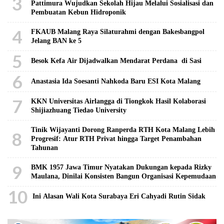
3
Pattimura Wujudkan Sekolah Hijau Melalui Sosialisasi dan
Pembuatan Kebun Hidroponik
4
FKAUB Malang Raya Silaturahmi dengan Bakesbangpol
Jelang BAN ke 5
5
Besok Kefa Air Dijadwalkan Mendarat Perdana di Sasi
6
Anastasia Ida Soesanti Nahkoda Baru ESI Kota Malang
7
KKN Universitas Airlangga di Tiongkok Hasil Kolaborasi ​
Shijiazhuang Tiedao University
Tinik Wijayanti Dorong Ranperda RTH Kota Malang Lebih
8
Progresif: Atur RTH Privat hingga Target Penambahan
Tahunan
9
BMK 1957 Jawa Timur Nyatakan Dukungan kepada Rizky
Maulana, Dinilai Konsisten Bangun Organisasi Kepemudaan
10
Ini Alasan Wali Kota Surabaya Eri Cahyadi Rutin Sidak