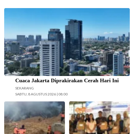
Langit cerah selimuti Jakarta di akhir pekan. (Foto: Doc-beritajakarta.id)
Cuaca Jakarta Diprakirakan Cerah Hari Ini
SEKARANG
SABTU, 8 AGUSTUS 2026 | 08:00
Operasi pemadaman kebakaran di
Kolaborasi Dosen Farmasi dan
kawasan Taman Nasional Bromo
Sistem Informasi Universitas Ma
Tengger Semeru (TNBTS) terus
Chung dalam menjaga kepatuhan
digencarkan, Jumat (7/8/2026)
pasien diabetes melalui kegiatan
hari ini. (Foto: BPBD Kabupaten
Pengabdian Masyarakat Dosen.