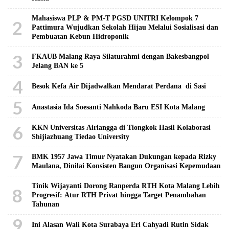
Mahasiswa PLP & PM-T PGSD UNITRI Kelompok 7
2
Pattimura Wujudkan Sekolah Hijau Melalui Sosialisasi dan
Pembuatan Kebun Hidroponik
3
FKAUB Malang Raya Silaturahmi dengan Bakesbangpol
Jelang BAN ke 5
4
Besok Kefa Air Dijadwalkan Mendarat Perdana di Sasi
5
Anastasia Ida Soesanti Nahkoda Baru ESI Kota Malang
6
KKN Universitas Airlangga di Tiongkok Hasil Kolaborasi ​
Shijiazhuang Tiedao University
7
BMK 1957 Jawa Timur Nyatakan Dukungan kepada Rizky
Maulana, Dinilai Konsisten Bangun Organisasi Kepemudaan
Tinik Wijayanti Dorong Ranperda RTH Kota Malang Lebih
8
Progresif: Atur RTH Privat hingga Target Penambahan
Tahunan
9
Ini Alasan Wali Kota Surabaya Eri Cahyadi Rutin Sidak