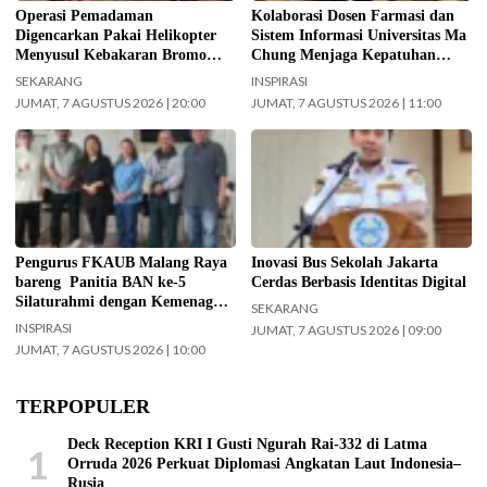
Malang).
(Foto: ist)
Operasi Pemadaman
Kolaborasi Dosen Farmasi dan
Digencarkan Pakai Helikopter
Sistem Informasi Universitas Ma
Menyusul Kebakaran Bromo
Chung Menjaga Kepatuhan
Meluas ke Arah Bukit B 29
Pasien Diabetes
SEKARANG
INSPIRASI
JUMAT, 7 AGUSTUS 2026 | 20:00
JUMAT, 7 AGUSTUS 2026 | 11:00
Jajaran Pengurus FKAUB Malang
Kepala UPAS Dishub DKI Jakarta,
beserta perwakilan panitia
Koharudin. (Foto: Nugroho Sejati-
pelaksana Barikan Anak Nusantara
beritajakarta.id)
(BAN) Ke – 5 silaturahmi dengan
Yayasan Masjid Agung Jami Kota
Malang. Selain itu juga silaturahmi
Pengurus FKAUB Malang Raya
Inovasi Bus Sekolah Jakarta
dengan jajaran Kantor
bareng Panitia BAN ke-5
Cerdas Berbasis Identitas Digital
Kementerian Agama (Kemenag)
Silaturahmi dengan Kemenag
SEKARANG
Kabupaten Malang. (Foto: ist)
Kabupaten Malang dan Yayasan
INSPIRASI
JUMAT, 7 AGUSTUS 2026 | 09:00
Masjid Agung Jami Malang
JUMAT, 7 AGUSTUS 2026 | 10:00
TERPOPULER
Deck Reception KRI I Gusti Ngurah Rai-332 di Latma
1
Orruda 2026 Perkuat Diplomasi Angkatan Laut Indonesia–
Rusia