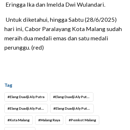
Eringga Ika dan Imelda Dwi Wulandari.
Untuk diketahui, hingga Sabtu (28/6/2025)
hari ini, Cabor Paralayang Kota Malang sudah
meraih dua medali emas dan satu medali
perunggu. (red)
Tag
Elang Duadji Aly Putra
Elang Duadji Aly Putra atelt andalan Kota Malang
Elang Duadji Aly Putra kembali sumbang emas Porprov
Elang Duadji Aly Putra pejuang medali emas cabor Paralayangan
Kota Malang
Malang Raya
Pemkot Malang