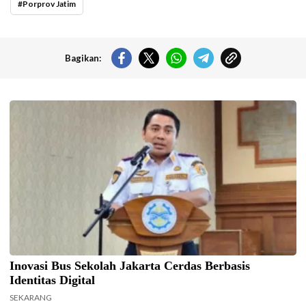
Porprov Jatim
Bagikan:
Kepala UPAS Dishub DKI Jakarta, Koharudin. (Foto: Nugroho Sejati-
beritajakarta.id)
Inovasi Bus Sekolah Jakarta Cerdas Berbasis
Identitas Digital
SEKARANG