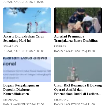
JUMAT, 7 AGUSTUS 2026 | 09:00
Ilustrasi langit cerah naungi
Pramusapa Transjakarta bantu
Jakarta hari ini. (Foto: Doc-
disabilitas.(Foto: Istimewa-
beritajakarta.id)
beritajakarta.id)
Jakarta Diprakirakan Cerah
Apresiasi Pramusapa
Sepanjang Hari Ini
Transjakarta Bantu Disabilitas
SEKARANG
INSPIRASI
JUMAT, 7 AGUSTUS 2026 | 08:00
KAMIS, 6 AGUSTUS 2026 | 13:00
Kemendikdasmen gerak cepat
Koarmada II mengerahkan enam
(gercep) melakukan verifikasi dan
unsur kapal perang saat Latihan
penelusuran terhadap informasi
TNI Terintegrasi Tahun 2026 yang
soal dugaan penyalahgunaan Data
digelar di Daerah Latihan TNI AL
Pokok Pendidikan (Dapodik).
Pantai Todak, Dabo Singkep,
(Foto: ist)
Kabupaten Lingga, Kepulauan Riau.
Dugaan Penyalahgunaan
Unsur KRI Koarmada II Dukung
(Foto: Pen/2)
Dapodik Ditelusuri
Operasi Amfibi dan
Kemendikdasmen
Penembakan Rudal di Latihan
TNI Terintegrasi Tahun 2026
SEKARANG
SEKARANG
KAMIS, 6 AGUSTUS 2026 | 12:00
KAMIS, 6 AGUSTUS 2026 | 11:00