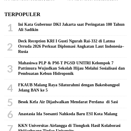
TERPOPULER
1
Ini Kata Gubernur DKI Jakarta saat Peringatan 100 Tahun
Ali Sadikin
Deck Reception KRI I Gusti Ngurah Rai-332 di Latma
2
Orruda 2026 Perkuat Diplomasi Angkatan Laut Indonesia–
Rusia
Mahasiswa PLP & PM-T PGSD UNITRI Kelompok 7
3
Pattimura Wujudkan Sekolah Hijau Melalui Sosialisasi dan
Pembuatan Kebun Hidroponik
4
FKAUB Malang Raya Silaturahmi dengan Bakesbangpol
Jelang BAN ke 5
5
Besok Kefa Air Dijadwalkan Mendarat Perdana di Sasi
6
Anastasia Ida Soesanti Nahkoda Baru ESI Kota Malang
7
KKN Universitas Airlangga di Tiongkok Hasil Kolaborasi ​
Shijiazhuang Tiedao University