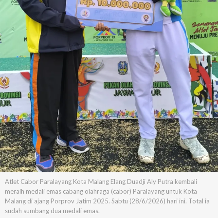
Atlet Cabor Paralayang Kota Malang Elang Duadji Aly Putra kembali
meraih medali emas cabang olahraga (cabor) Paralayang untuk Kota
Malang di ajang Porprov Jatim 2025. Sabtu (28/6/2026) hari ini. Total ia
sudah sumbang dua medali emas.