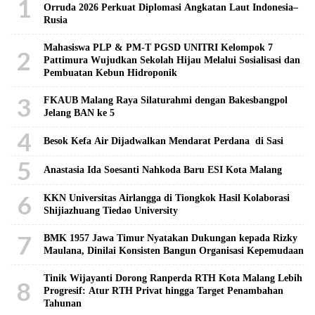
1
Orruda 2026 Perkuat Diplomasi Angkatan Laut Indonesia–
Rusia
Mahasiswa PLP & PM-T PGSD UNITRI Kelompok 7
2
Pattimura Wujudkan Sekolah Hijau Melalui Sosialisasi dan
Pembuatan Kebun Hidroponik
3
FKAUB Malang Raya Silaturahmi dengan Bakesbangpol
Jelang BAN ke 5
4
Besok Kefa Air Dijadwalkan Mendarat Perdana di Sasi
5
Anastasia Ida Soesanti Nahkoda Baru ESI Kota Malang
6
KKN Universitas Airlangga di Tiongkok Hasil Kolaborasi ​
Shijiazhuang Tiedao University
7
BMK 1957 Jawa Timur Nyatakan Dukungan kepada Rizky
Maulana, Dinilai Konsisten Bangun Organisasi Kepemudaan
Tinik Wijayanti Dorong Ranperda RTH Kota Malang Lebih
8
Progresif: Atur RTH Privat hingga Target Penambahan
Tahunan