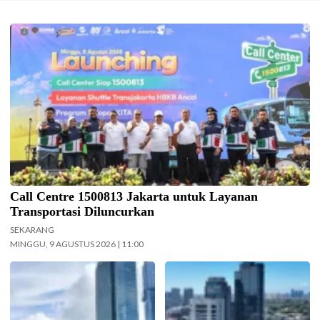
Gubernur DKI Jakarta Pramono Anung meluncurkan Call Center
1500813 Jakarta, Minggu (9/8/2026) hari ini. (Foto: Bilal Nugraha
Ginanjar-beritajakarta.id)
Call Centre 1500813 Jakarta untuk Layanan
Transportasi Diluncurkan
SEKARANG
MINGGU, 9 AGUSTUS 2026 | 11:00
Cuaca Jakarta Hari Ini
Langit cerah selimuti Jakarta di
Diprakirakan Cerah Berawan.
akhir pekan. (Foto: Doc-
(Foto: Doc-beritajakarta.id)
beritajakarta.id)