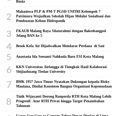
Rusia
Mahasiswa PLP & PM-T PGSD UNITRI Kelompok 7
2
Pattimura Wujudkan Sekolah Hijau Melalui Sosialisasi dan
Pembuatan Kebun Hidroponik
3
FKAUB Malang Raya Silaturahmi dengan Bakesbangpol
Jelang BAN ke 5
4
Besok Kefa Air Dijadwalkan Mendarat Perdana di Sasi
5
Anastasia Ida Soesanti Nahkoda Baru ESI Kota Malang
6
KKN Universitas Airlangga di Tiongkok Hasil Kolaborasi ​
Shijiazhuang Tiedao University
7
BMK 1957 Jawa Timur Nyatakan Dukungan kepada Rizky
Maulana, Dinilai Konsisten Bangun Organisasi Kepemudaan
Tinik Wijayanti Dorong Ranperda RTH Kota Malang Lebih
8
Progresif: Atur RTH Privat hingga Target Penambahan
Tahunan
Gagas Jazz Goes to Campus Tahun Depan Digelar di Lima