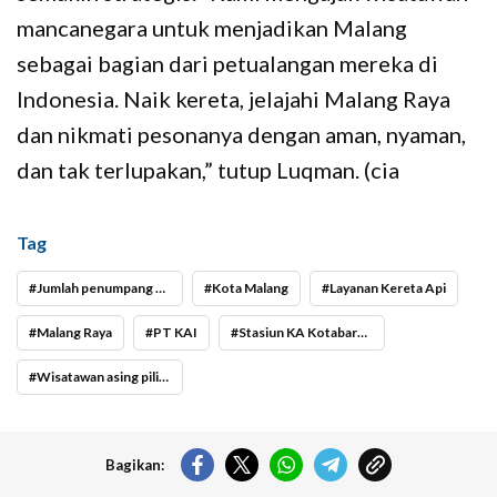
mancanegara untuk menjadikan Malang
sebagai bagian dari petualangan mereka di
Indonesia. Naik kereta, jelajahi Malang Raya
dan nikmati pesonanya dengan aman, nyaman,
dan tak terlupakan,” tutup Luqman. (cia
Tag
Jumlah penumpang kereta api di Malang Raya
Kota Malang
Layanan Kereta Api
Malang Raya
PT KAI
Stasiun KA Kotabaru Malang
Wisatawan asing pilih naik kereta api
Bagikan: