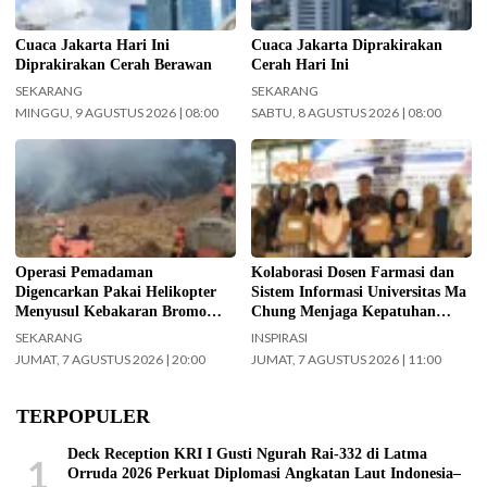
Cuaca Jakarta Hari Ini
Cuaca Jakarta Diprakirakan
Diprakirakan Cerah Berawan
Cerah Hari Ini
SEKARANG
SEKARANG
MINGGU, 9 AGUSTUS 2026 | 08:00
SABTU, 8 AGUSTUS 2026 | 08:00
Operasi pemadaman kebakaran di
Kolaborasi Dosen Farmasi dan
kawasan Taman Nasional Bromo
Sistem Informasi Universitas Ma
Tengger Semeru (TNBTS) terus
Chung dalam menjaga kepatuhan
digencarkan, Jumat (7/8/2026)
pasien diabetes melalui kegiatan
hari ini. (Foto: BPBD Kabupaten
Pengabdian Masyarakat Dosen.
Malang).
(Foto: ist)
Operasi Pemadaman
Kolaborasi Dosen Farmasi dan
Digencarkan Pakai Helikopter
Sistem Informasi Universitas Ma
Menyusul Kebakaran Bromo
Chung Menjaga Kepatuhan
Meluas ke Arah Bukit B 29
Pasien Diabetes
SEKARANG
INSPIRASI
JUMAT, 7 AGUSTUS 2026 | 20:00
JUMAT, 7 AGUSTUS 2026 | 11:00
TERPOPULER
Deck Reception KRI I Gusti Ngurah Rai-332 di Latma
1
Orruda 2026 Perkuat Diplomasi Angkatan Laut Indonesia–