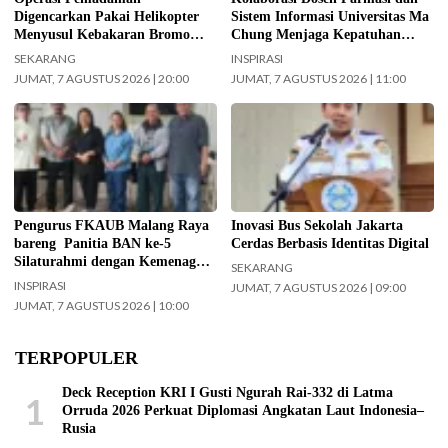
Digencarkan Pakai Helikopter
Sistem Informasi Universitas Ma
Menyusul Kebakaran Bromo
Chung Menjaga Kepatuhan
Meluas ke Arah Bukit B 29
Pasien Diabetes
SEKARANG
INSPIRASI
JUMAT, 7 AGUSTUS 2026 | 20:00
JUMAT, 7 AGUSTUS 2026 | 11:00
Jajaran Pengurus FKAUB Malang
Kepala UPAS Dishub DKI Jakarta,
beserta perwakilan panitia
Koharudin. (Foto: Nugroho Sejati-
pelaksana Barikan Anak Nusantara
beritajakarta.id)
(BAN) Ke – 5 silaturahmi dengan
Yayasan Masjid Agung Jami Kota
Malang. Selain itu juga silaturahmi
Pengurus FKAUB Malang Raya
Inovasi Bus Sekolah Jakarta
dengan jajaran Kantor
bareng Panitia BAN ke-5
Cerdas Berbasis Identitas Digital
Kementerian Agama (Kemenag)
Silaturahmi dengan Kemenag
SEKARANG
Kabupaten Malang. (Foto: ist)
Kabupaten Malang dan Yayasan
INSPIRASI
JUMAT, 7 AGUSTUS 2026 | 09:00
Masjid Agung Jami Malang
JUMAT, 7 AGUSTUS 2026 | 10:00
TERPOPULER
Deck Reception KRI I Gusti Ngurah Rai-332 di Latma
1
Orruda 2026 Perkuat Diplomasi Angkatan Laut Indonesia–
Rusia