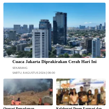
Langit cerah selimuti Jakarta di akhir pekan. (Foto: Doc-beritajakarta.id)
Cuaca Jakarta Diprakirakan Cerah Hari Ini
SEKARANG
SABTU, 8 AGUSTUS 2026 | 08:00
Operasi pemadaman kebakaran di
Kolaborasi Dosen Farmasi dan
kawasan Taman Nasional Bromo
Sistem Informasi Universitas Ma
Tengger Semeru (TNBTS) terus
Chung dalam menjaga kepatuhan
digencarkan, Jumat (7/8/2026)
pasien diabetes melalui kegiatan
hari ini. (Foto: BPBD Kabupaten
Pengabdian Masyarakat Dosen.
Malang).
(Foto: ist)
Operasi Pemadaman
Kolaborasi Dosen Farmasi dan