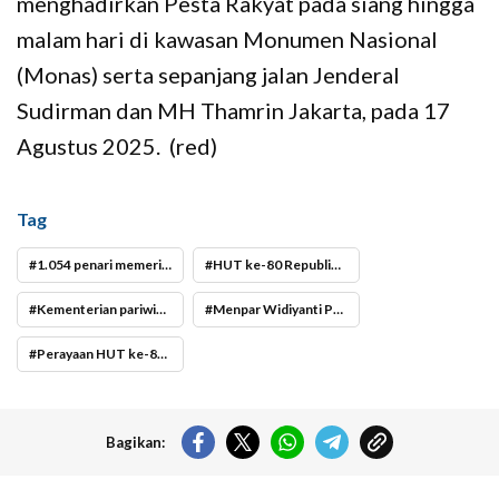
menghadirkan Pesta Rakyat pada siang hingga
malam hari di kawasan Monumen Nasional
(Monas) serta sepanjang jalan Jenderal
Sudirman dan MH Thamrin Jakarta, pada 17
Agustus 2025. (red)
Tag
1.054 penari memeriahkan upacara HUT Ke 80 RI di Istana Kepresidenan
HUT ke-80 Republik Indonesia
Kementerian pariwisata
Menpar Widiyanti Putri Wardhana
Perayaan HUT ke-80 RI di Istana Kepresidenan
Bagikan: