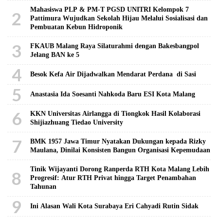
Mahasiswa PLP & PM-T PGSD UNITRI Kelompok 7
2
Pattimura Wujudkan Sekolah Hijau Melalui Sosialisasi dan
Pembuatan Kebun Hidroponik
3
FKAUB Malang Raya Silaturahmi dengan Bakesbangpol
Jelang BAN ke 5
4
Besok Kefa Air Dijadwalkan Mendarat Perdana di Sasi
5
Anastasia Ida Soesanti Nahkoda Baru ESI Kota Malang
6
KKN Universitas Airlangga di Tiongkok Hasil Kolaborasi ​
Shijiazhuang Tiedao University
7
BMK 1957 Jawa Timur Nyatakan Dukungan kepada Rizky
Maulana, Dinilai Konsisten Bangun Organisasi Kepemudaan
Tinik Wijayanti Dorong Ranperda RTH Kota Malang Lebih
8
Progresif: Atur RTH Privat hingga Target Penambahan
Tahunan
9
Ini Alasan Wali Kota Surabaya Eri Cahyadi Rutin Sidak