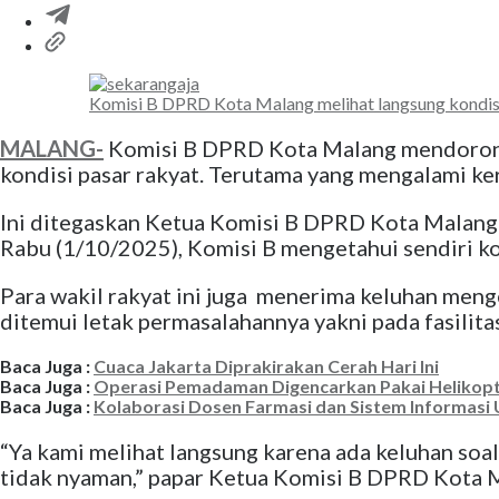
Komisi B DPRD Kota Malang melihat langsung kondisi
MALANG-
Komisi B DPRD Kota Malang mendorong 
kondisi pasar rakyat. Terutama yang mengalami 
Ini ditegaskan Ketua Komisi B DPRD Kota Malang B
Rabu (1/10/2025), Komisi B mengetahui sendiri 
Para wakil rakyat ini juga menerima keluhan men
ditemui letak permasalahannya yakni pada fasilitas
Baca Juga :
Cuaca Jakarta Diprakirakan Cerah Hari Ini
Baca Juga :
Operasi Pemadaman Digencarkan Pakai Helikopt
Baca Juga :
Kolaborasi Dosen Farmasi dan Sistem Informasi
“Ya kami melihat langsung karena ada keluhan soal 
tidak nyaman,” papar Ketua Komisi B DPRD Kota M