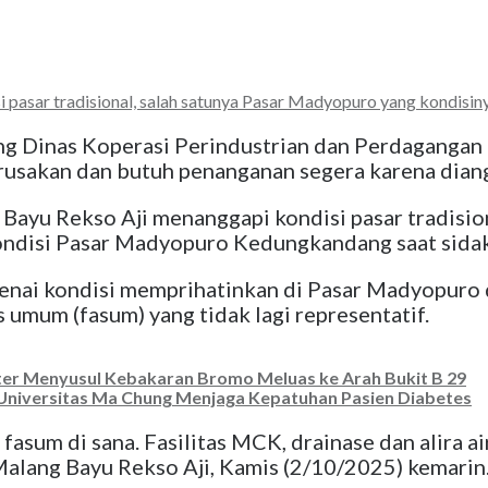
 pasar tradisional, salah satunya Pasar Madyopuro yang kondisi
Dinas Koperasi Perindustrian dan Perdagangan (
kerusakan dan butuh penanganan segera karena di
ayu Rekso Aji menanggapi kondisi pasar tradision
kondisi Pasar Madyopuro Kedungkandang saat sida
genai kondisi memprihatinkan di Pasar Madyopuro
 umum (fasum) yang tidak lagi representatif.
er Menyusul Kebakaran Bromo Meluas ke Arah Bukit B 29
 Universitas Ma Chung Menjaga Kepatuhan Pasien Diabetes
fasum di sana. Fasilitas MCK, drainase dan alira a
alang Bayu Rekso Aji, Kamis (2/10/2025) kemarin