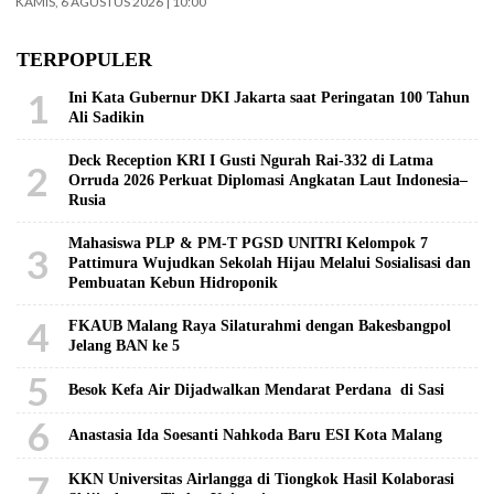
KAMIS, 6 AGUSTUS 2026 | 10:00
TERPOPULER
1
Ini Kata Gubernur DKI Jakarta saat Peringatan 100 Tahun
Ali Sadikin
Deck Reception KRI I Gusti Ngurah Rai-332 di Latma
2
Orruda 2026 Perkuat Diplomasi Angkatan Laut Indonesia–
Rusia
Mahasiswa PLP & PM-T PGSD UNITRI Kelompok 7
3
Pattimura Wujudkan Sekolah Hijau Melalui Sosialisasi dan
Pembuatan Kebun Hidroponik
4
FKAUB Malang Raya Silaturahmi dengan Bakesbangpol
Jelang BAN ke 5
5
Besok Kefa Air Dijadwalkan Mendarat Perdana di Sasi
6
Anastasia Ida Soesanti Nahkoda Baru ESI Kota Malang
7
KKN Universitas Airlangga di Tiongkok Hasil Kolaborasi ​