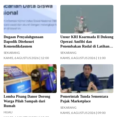
Kemendikdasmen gerak cepat
Koarmada II mengerahkan enam
(gercep) melakukan verifikasi dan
unsur kapal perang saat Latihan
penelusuran terhadap informasi
TNI Terintegrasi Tahun 2026 yang
soal dugaan penyalahgunaan Data
digelar di Daerah Latihan TNI AL
Pokok Pendidikan (Dapodik).
Pantai Todak, Dabo Singkep,
(Foto: ist)
Kabupaten Lingga, Kepulauan Riau.
Dugaan Penyalahgunaan
Unsur KRI Koarmada II Dukung
(Foto: Pen/2)
Dapodik Ditelusuri
Operasi Amfibi dan
Kemendikdasmen
Penembakan Rudal di Latihan
TNI Terintegrasi Tahun 2026
SEKARANG
SEKARANG
KAMIS, 6 AGUSTUS 2026 | 12:00
KAMIS, 6 AGUSTUS 2026 | 11:00
Pemkot Surabaya gelar Lomba
Menteri Keuangan (Menkeu)
Pisang Danor. (Foto:
Purbaya Yudhi Sadewa.
Surabaya.go.id)
(InfoPublik.id)
Lomba Pisang Danor Dorong
Pemerintah Tunda Sementara
Warga Pilah Sampah dari
Pajak Marketplace
Rumah
SEKARANG
HIJAU
KAMIS, 6 AGUSTUS 2026 | 09:00