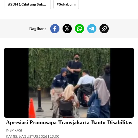
SDN 1 Cibitung Sukabumi Kini Punya Meja dan Kursi Baru SDN 1 Cibitung Sukabumi
Sukabumi
Bagikan:
Pramusapa Transjakarta bantu disabilitas.(Foto: Istimewa-
beritajakarta.id)
Apresiasi Pramusapa Transjakarta Bantu Disabilitas
INSPIRASI
KAMIS, 6 AGUSTUS 2026 | 13:00