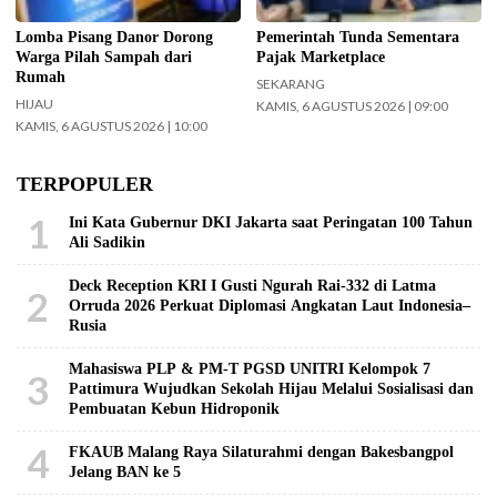
Lomba Pisang Danor Dorong
Pemerintah Tunda Sementara
Warga Pilah Sampah dari
Pajak Marketplace
Rumah
SEKARANG
HIJAU
KAMIS, 6 AGUSTUS 2026 | 09:00
KAMIS, 6 AGUSTUS 2026 | 10:00
TERPOPULER
1
Ini Kata Gubernur DKI Jakarta saat Peringatan 100 Tahun
Ali Sadikin
Deck Reception KRI I Gusti Ngurah Rai-332 di Latma
2
Orruda 2026 Perkuat Diplomasi Angkatan Laut Indonesia–
Rusia
Mahasiswa PLP & PM-T PGSD UNITRI Kelompok 7
3
Pattimura Wujudkan Sekolah Hijau Melalui Sosialisasi dan
Pembuatan Kebun Hidroponik
4
FKAUB Malang Raya Silaturahmi dengan Bakesbangpol
Jelang BAN ke 5