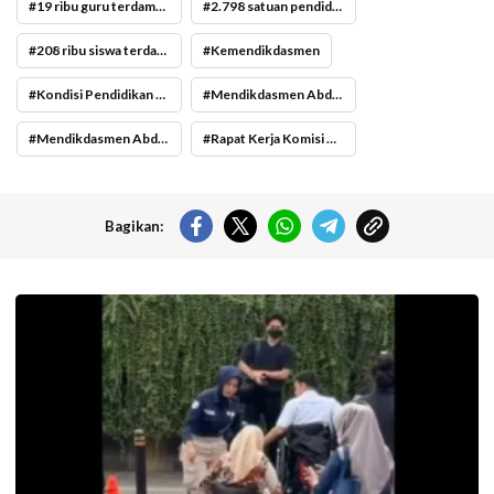
19 ribu guru terdampak bencana Sumatra
2.798 satuan pendidikan terdampak bencana Sumatra
208 ribu siswa terdampak bencana Sumatra
Kemendikdasmen
Kondisi Pendidikan Terdampak Bencana
Mendikdasmen Abdul Mu’ti
Mendikdasmen Abdul Mu’ti paparkan kondisi pendidikan di daerah bencana Sumatra
Rapat Kerja Komisi X DPR RI dan Mendikdasmen Abdul Mu’ti
Bagikan:
Pramusapa Transjakarta bantu disabilitas.(Foto: Istimewa-
beritajakarta.id)