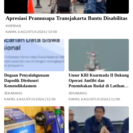
Apresiasi Pramusapa Transjakarta Bantu Disabilitas
INSPIRASI
KAMIS, 6 AGUSTUS 2026 | 13:00
Kemendikdasmen gerak cepat
Koarmada II mengerahkan enam
(gercep) melakukan verifikasi dan
unsur kapal perang saat Latihan
penelusuran terhadap informasi
TNI Terintegrasi Tahun 2026 yang
soal dugaan penyalahgunaan Data
digelar di Daerah Latihan TNI AL
Pokok Pendidikan (Dapodik).
Pantai Todak, Dabo Singkep,
(Foto: ist)
Kabupaten Lingga, Kepulauan Riau.
Dugaan Penyalahgunaan
Unsur KRI Koarmada II Dukung
(Foto: Pen/2)
Dapodik Ditelusuri
Operasi Amfibi dan
Kemendikdasmen
Penembakan Rudal di Latihan
TNI Terintegrasi Tahun 2026
SEKARANG
SEKARANG
KAMIS, 6 AGUSTUS 2026 | 12:00
KAMIS, 6 AGUSTUS 2026 | 11:00
Pemkot Surabaya gelar Lomba
Menteri Keuangan (Menkeu)
Pisang Danor. (Foto:
Purbaya Yudhi Sadewa.
Surabaya.go.id)
(InfoPublik.id)