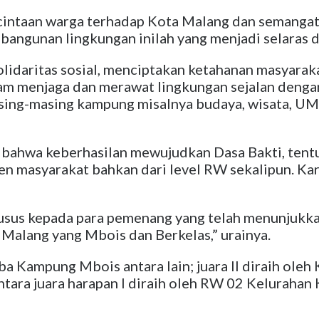
taan warga terhadap Kota Malang dan semangat 
embangunan lingkungan inilah yang menjadi selaras 
daritas sosial, menciptakan ketahanan masyaraka
am menjaga dan merawat lingkungan sejalan denga
ing-masing kampung misalnya budaya, wisata, UM
bahwa keberhasilan mewujudkan Dasa Bakti, tentu t
men masyarakat bahkan dari level RW sekalipun. Ka
husus kepada para pemenang yang telah menunjukka
alang yang Mbois dan Berkelas,” urainya.
 Kampung Mbois antara lain; juara II diraih oleh 
ara juara harapan I diraih oleh RW 02 Kelurahan 