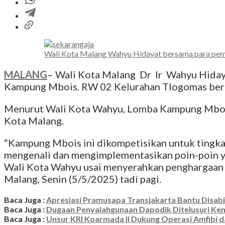
Wali Kota Malang Wahyu Hidayat bersama para pemen
MALANG
– Wali Kota Malang Dr Ir Wahyu Hida
Kampung Mbois. RW 02 Kelurahan Tlogomas berha
Menurut Wali Kota Wahyu, Lomba Kampung Mbois
Kota Malang.
“Kampung Mbois ini dikompetisikan untuk tingkat
mengenali dan mengimplementasikan poin-poin yan
Wali Kota Wahyu usai menyerahkan penghargaan 
Malang, Senin (5/5/2025) tadi pagi.
Baca Juga :
Apresiasi Pramusapa Transjakarta Bantu Disabi
Baca Juga :
Dugaan Penyalahgunaan Dapodik Ditelusuri K
Baca Juga :
Unsur KRI Koarmada II Dukung Operasi Amfibi d