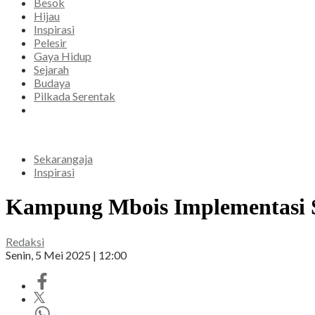
Besok
Hijau
Inspirasi
Pelesir
Gaya Hidup
Sejarah
Budaya
Pilkada Serentak
Sekarangaja
Inspirasi
Kampung Mbois Implementasi 
Redaksi
Senin, 5 Mei 2025 | 12:00