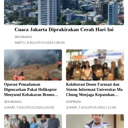
Cuaca Jakarta Diprakirakan Cerah Hari Ini
SEKARANG
SABTU, 8 AGUSTUS 2026 | 08:00
Operasi pemadaman kebakaran di
Kolaborasi Dosen Farmasi dan
kawasan Taman Nasional Bromo
Sistem Informasi Universitas Ma
Tengger Semeru (TNBTS) terus
Chung dalam menjaga kepatuhan
digencarkan, Jumat (7/8/2026)
pasien diabetes melalui kegiatan
hari ini. (Foto: BPBD Kabupaten
Pengabdian Masyarakat Dosen.
Malang).
(Foto: ist)
Operasi Pemadaman
Kolaborasi Dosen Farmasi dan
Digencarkan Pakai Helikopter
Sistem Informasi Universitas Ma
Menyusul Kebakaran Bromo
Chung Menjaga Kepatuhan
Meluas ke Arah Bukit B 29
Pasien Diabetes
SEKARANG
INSPIRASI
JUMAT, 7 AGUSTUS 2026 | 20:00
JUMAT, 7 AGUSTUS 2026 | 11:00
Jajaran Pengurus FKAUB Malang
Kepala UPAS Dishub DKI Jakarta,
beserta perwakilan panitia
Koharudin. (Foto: Nugroho Sejati-