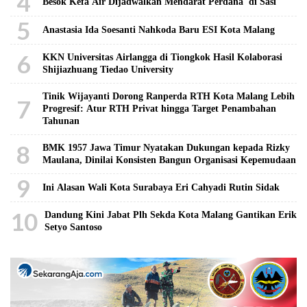
4
Besok Kefa Air Dijadwalkan Mendarat Perdana di Sasi
5
Anastasia Ida Soesanti Nahkoda Baru ESI Kota Malang
6
KKN Universitas Airlangga di Tiongkok Hasil Kolaborasi ​
Shijiazhuang Tiedao University
Tinik Wijayanti Dorong Ranperda RTH Kota Malang Lebih
7
Progresif: Atur RTH Privat hingga Target Penambahan
Tahunan
8
BMK 1957 Jawa Timur Nyatakan Dukungan kepada Rizky
Maulana, Dinilai Konsisten Bangun Organisasi Kepemudaan
9
Ini Alasan Wali Kota Surabaya Eri Cahyadi Rutin Sidak
10
Dandung Kini Jabat Plh Sekda Kota Malang Gantikan Erik
Setyo Santoso