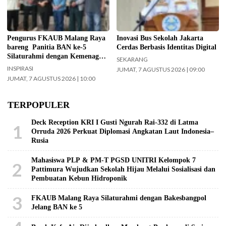
pelaksana Barikan Anak Nusantara
beritajakarta.id)
(BAN) Ke – 5 silaturahmi dengan
Yayasan Masjid Agung Jami Kota
Malang. Selain itu juga silaturahmi
Pengurus FKAUB Malang Raya
Inovasi Bus Sekolah Jakarta
dengan jajaran Kantor
bareng Panitia BAN ke-5
Cerdas Berbasis Identitas Digital
Kementerian Agama (Kemenag)
Silaturahmi dengan Kemenag
SEKARANG
Kabupaten Malang. (Foto: ist)
Kabupaten Malang dan Yayasan
INSPIRASI
JUMAT, 7 AGUSTUS 2026 | 09:00
Masjid Agung Jami Malang
JUMAT, 7 AGUSTUS 2026 | 10:00
TERPOPULER
Deck Reception KRI I Gusti Ngurah Rai-332 di Latma
1
Orruda 2026 Perkuat Diplomasi Angkatan Laut Indonesia–
Rusia
Mahasiswa PLP & PM-T PGSD UNITRI Kelompok 7
2
Pattimura Wujudkan Sekolah Hijau Melalui Sosialisasi dan
Pembuatan Kebun Hidroponik
3
FKAUB Malang Raya Silaturahmi dengan Bakesbangpol
Jelang BAN ke 5