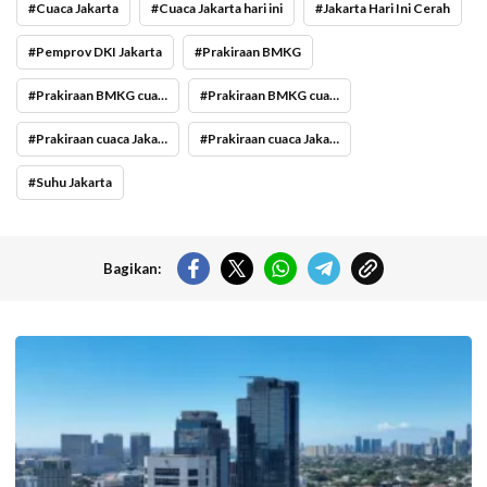
Cuaca Jakarta
Cuaca Jakarta hari ini
Jakarta Hari Ini Cerah
Pemprov DKI Jakarta
Prakiraan BMKG
Prakiraan BMKG cuaca Jakarta
Prakiraan BMKG cuaca Jakarta hari ini
Prakiraan cuaca Jakarta
Prakiraan cuaca Jakarta hari ini
Suhu Jakarta
Bagikan:
Langit cerah selimuti Jakarta di akhir pekan. (Foto: Doc-beritajakarta.id)