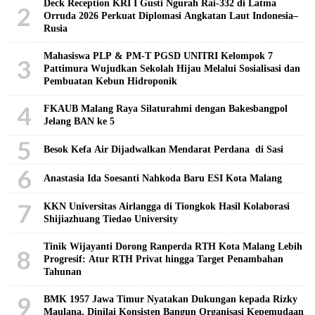
Deck Reception KRI I Gusti Ngurah Rai-332 di Latma
2
Orruda 2026 Perkuat Diplomasi Angkatan Laut Indonesia–
Rusia
Mahasiswa PLP & PM-T PGSD UNITRI Kelompok 7
3
Pattimura Wujudkan Sekolah Hijau Melalui Sosialisasi dan
Pembuatan Kebun Hidroponik
4
FKAUB Malang Raya Silaturahmi dengan Bakesbangpol
Jelang BAN ke 5
5
Besok Kefa Air Dijadwalkan Mendarat Perdana di Sasi
6
Anastasia Ida Soesanti Nahkoda Baru ESI Kota Malang
7
KKN Universitas Airlangga di Tiongkok Hasil Kolaborasi ​
Shijiazhuang Tiedao University
Tinik Wijayanti Dorong Ranperda RTH Kota Malang Lebih
8
Progresif: Atur RTH Privat hingga Target Penambahan
Tahunan
9
BMK 1957 Jawa Timur Nyatakan Dukungan kepada Rizky
Maulana, Dinilai Konsisten Bangun Organisasi Kepemudaan