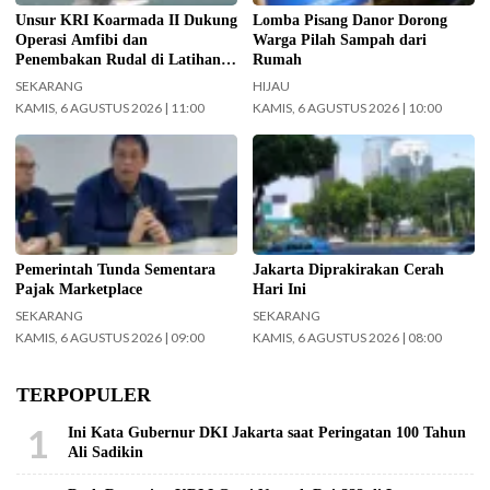
Kabupaten Lingga, Kepulauan Riau.
Unsur KRI Koarmada II Dukung
Lomba Pisang Danor Dorong
(Foto: Pen/2)
Operasi Amfibi dan
Warga Pilah Sampah dari
Penembakan Rudal di Latihan
Rumah
TNI Terintegrasi Tahun 2026
SEKARANG
HIJAU
KAMIS, 6 AGUSTUS 2026 | 11:00
KAMIS, 6 AGUSTUS 2026 | 10:00
Menteri Keuangan (Menkeu)
Cuaca wilayah Jakarta hari ini
Purbaya Yudhi Sadewa.
diprediksi cerah. (Foto: Doc-
(InfoPublik.id)
beritajakarta.id)
Pemerintah Tunda Sementara
Jakarta Diprakirakan Cerah
Pajak Marketplace
Hari Ini
SEKARANG
SEKARANG
KAMIS, 6 AGUSTUS 2026 | 09:00
KAMIS, 6 AGUSTUS 2026 | 08:00
TERPOPULER
1
Ini Kata Gubernur DKI Jakarta saat Peringatan 100 Tahun
Ali Sadikin