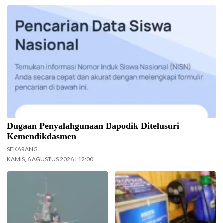
Kemendikdasmen gerak cepat (gercep) melakukan verifikasi dan
penelusuran terhadap informasi soal dugaan penyalahgunaan Data
Pokok Pendidikan (Dapodik). (Foto: ist)
Dugaan Penyalahgunaan Dapodik Ditelusuri
Kemendikdasmen
SEKARANG
KAMIS, 6 AGUSTUS 2026 | 12:00
Koarmada II mengerahkan enam
Pemkot Surabaya gelar Lomba
unsur kapal perang saat Latihan
Pisang Danor. (Foto:
TNI Terintegrasi Tahun 2026 yang
Surabaya.go.id)
digelar di Daerah Latihan TNI AL
Pantai Todak, Dabo Singkep,