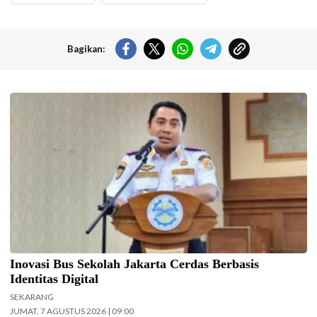
Bagikan:
Kepala UPAS Dishub DKI Jakarta, Koharudin. (Foto: Nugroho Sejati-
beritajakarta.id)
Inovasi Bus Sekolah Jakarta Cerdas Berbasis
Identitas Digital
SEKARANG
JUMAT, 7 AGUSTUS 2026 | 09:00