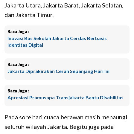
Jakarta Utara, Jakarta Barat, Jakarta Selatan,
dan Jakarta Timur.
Baca Juga :
Inovasi Bus Sekolah Jakarta Cerdas Berbasis
Identitas Digital
Baca Juga :
Jakarta Diprakirakan Cerah Sepanjang Hari Ini
Baca Juga :
Apresiasi Pramusapa Transjakarta Bantu Disabilitas
Pada sore hari cuaca berawan masih menaungi
seluruh wilayah Jakarta. Begitu juga pada