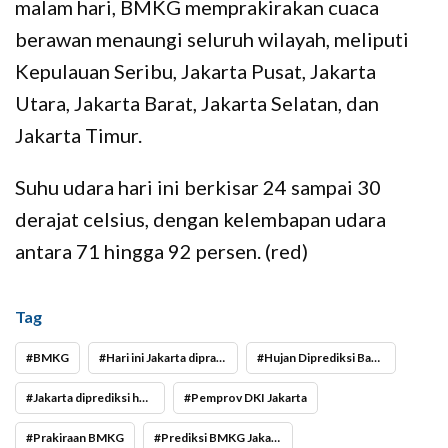
malam hari, BMKG memprakirakan cuaca
berawan menaungi seluruh wilayah, meliputi
Kepulauan Seribu, Jakarta Pusat, Jakarta
Utara, Jakarta Barat, Jakarta Selatan, dan
Jakarta Timur.
Suhu udara hari ini berkisar 24 sampai 30
derajat celsius, dengan kelembapan udara
antara 71 hingga 92 persen. (red)
Tag
BMKG
Hari ini Jakarta diprakirakan hujan
Hujan Diprediksi Basahi Jakarta Hari Ini
Jakarta diprediksi hujan hari ini
Pemprov DKI Jakarta
Prakiraan BMKG
Prediksi BMKG Jakarta hujan hari ini