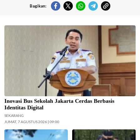
Bagikan:
Kepala UPAS Dishub DKI Jakarta, Koharudin. (Foto: Nugroho Sejati-
beritajakarta.id)
Inovasi Bus Sekolah Jakarta Cerdas Berbasis
Identitas Digital
SEKARANG
JUMAT, 7 AGUSTUS 2026 | 09:00
Ilustrasi langit cerah naungi
Pramusapa Transjakarta bantu
Jakarta hari ini. (Foto: Doc-
disabilitas.(Foto: Istimewa-