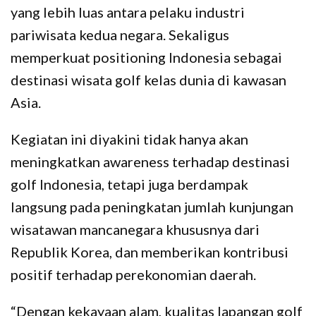
yang lebih luas antara pelaku industri
pariwisata kedua negara. Sekaligus
memperkuat positioning Indonesia sebagai
destinasi wisata golf kelas dunia di kawasan
Asia.
Kegiatan ini diyakini tidak hanya akan
meningkatkan awareness terhadap destinasi
golf Indonesia, tetapi juga berdampak
langsung pada peningkatan jumlah kunjungan
wisatawan mancanegara khususnya dari
Republik Korea, dan memberikan kontribusi
positif terhadap perekonomian daerah.
“Dengan kekayaan alam, kualitas lapangan golf