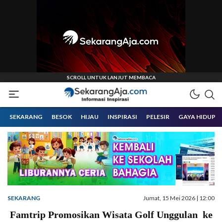
Informasi Inspirasi Malang Raya
Sekarangaja
SEKARANG
BESOK
HIJAU
INSPIRASI
PELESIR
GAYA HIDUP
SEKARANG
Jumat, 15 Mei 2026 | 12:00
Famtrip Promosikan Wisata Golf Unggulan ke