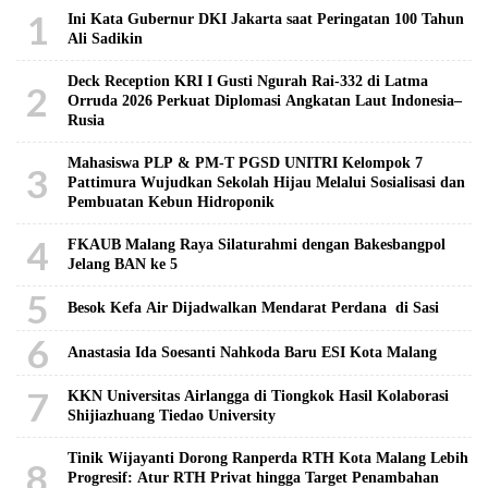
1
Ini Kata Gubernur DKI Jakarta saat Peringatan 100 Tahun
Ali Sadikin
Deck Reception KRI I Gusti Ngurah Rai-332 di Latma
2
Orruda 2026 Perkuat Diplomasi Angkatan Laut Indonesia–
Rusia
Mahasiswa PLP & PM-T PGSD UNITRI Kelompok 7
3
Pattimura Wujudkan Sekolah Hijau Melalui Sosialisasi dan
Pembuatan Kebun Hidroponik
4
FKAUB Malang Raya Silaturahmi dengan Bakesbangpol
Jelang BAN ke 5
5
Besok Kefa Air Dijadwalkan Mendarat Perdana di Sasi
6
Anastasia Ida Soesanti Nahkoda Baru ESI Kota Malang
7
KKN Universitas Airlangga di Tiongkok Hasil Kolaborasi ​
Shijiazhuang Tiedao University
Tinik Wijayanti Dorong Ranperda RTH Kota Malang Lebih
8
Progresif: Atur RTH Privat hingga Target Penambahan