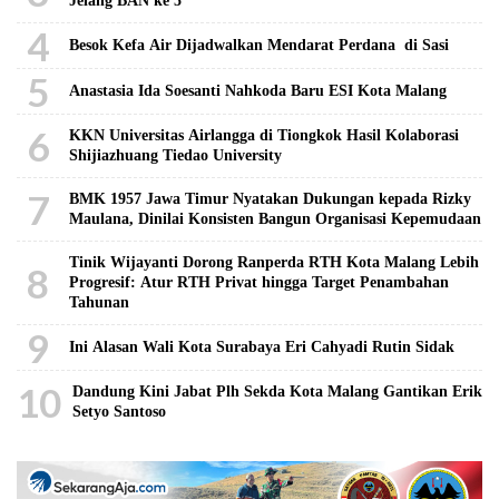
Jelang BAN ke 5
4
Besok Kefa Air Dijadwalkan Mendarat Perdana di Sasi
5
Anastasia Ida Soesanti Nahkoda Baru ESI Kota Malang
6
KKN Universitas Airlangga di Tiongkok Hasil Kolaborasi ​
Shijiazhuang Tiedao University
7
BMK 1957 Jawa Timur Nyatakan Dukungan kepada Rizky
Maulana, Dinilai Konsisten Bangun Organisasi Kepemudaan
Tinik Wijayanti Dorong Ranperda RTH Kota Malang Lebih
8
Progresif: Atur RTH Privat hingga Target Penambahan
Tahunan
9
Ini Alasan Wali Kota Surabaya Eri Cahyadi Rutin Sidak
10
Dandung Kini Jabat Plh Sekda Kota Malang Gantikan Erik
Setyo Santoso