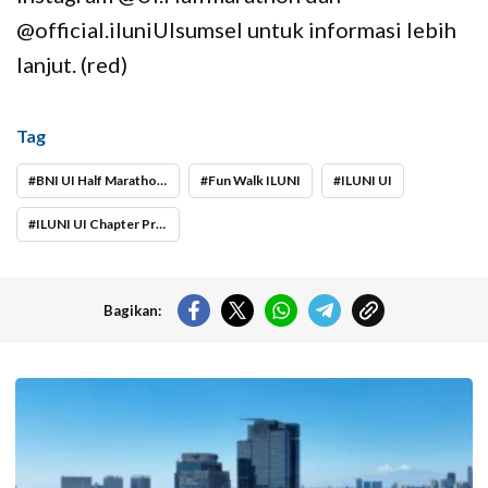
@official.iluniUIsumsel untuk informasi lebih
lanjut. (red)
Tag
BNI UI Half Marathon 2024
Fun Walk ILUNI
ILUNI UI
ILUNI UI Chapter Provinsi Sumatera Selatan
Bagikan:
Langit cerah selimuti Jakarta di akhir pekan. (Foto: Doc-beritajakarta.id)