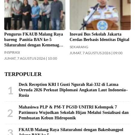
Jajaran Pengurus FKAUB Malang
Kepala UPAS Dishub DKI Jakarta,
beserta perwakilan panitia
Koharudin. (Foto: Nugroho Sejati-
pelaksana Barikan Anak Nusantara
beritajakarta.id)
(BAN) Ke – 5 silaturahmi dengan
Yayasan Masjid Agung Jami Kota
Malang. Selain itu juga silaturahmi
Pengurus FKAUB Malang Raya
Inovasi Bus Sekolah Jakarta
dengan jajaran Kantor
bareng Panitia BAN ke-5
Cerdas Berbasis Identitas Digital
Kementerian Agama (Kemenag)
Silaturahmi dengan Kemenag
SEKARANG
Kabupaten Malang. (Foto: ist)
Kabupaten Malang dan Yayasan
INSPIRASI
JUMAT, 7 AGUSTUS 2026 | 09:00
Masjid Agung Jami Malang
JUMAT, 7 AGUSTUS 2026 | 10:00
TERPOPULER
Deck Reception KRI I Gusti Ngurah Rai-332 di Latma
1
Orruda 2026 Perkuat Diplomasi Angkatan Laut Indonesia–
Rusia
Mahasiswa PLP & PM-T PGSD UNITRI Kelompok 7
2
Pattimura Wujudkan Sekolah Hijau Melalui Sosialisasi dan
Pembuatan Kebun Hidroponik
3
FKAUB Malang Raya Silaturahmi dengan Bakesbangpol