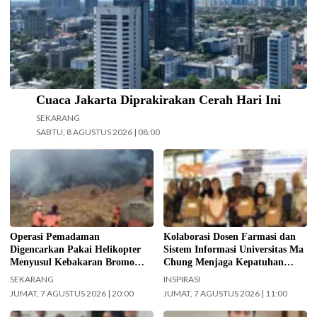
Cuaca Jakarta Diprakirakan Cerah Hari Ini
SEKARANG
SABTU, 8 AGUSTUS 2026 | 08:00
Operasi pemadaman kebakaran di
Kolaborasi Dosen Farmasi dan
kawasan Taman Nasional Bromo
Sistem Informasi Universitas Ma
Tengger Semeru (TNBTS) terus
Chung dalam menjaga kepatuhan
digencarkan, Jumat (7/8/2026)
pasien diabetes melalui kegiatan
hari ini. (Foto: BPBD Kabupaten
Pengabdian Masyarakat Dosen.
Malang).
(Foto: ist)
Operasi Pemadaman
Kolaborasi Dosen Farmasi dan
Digencarkan Pakai Helikopter
Sistem Informasi Universitas Ma
Menyusul Kebakaran Bromo
Chung Menjaga Kepatuhan
Meluas ke Arah Bukit B 29
Pasien Diabetes
SEKARANG
INSPIRASI
JUMAT, 7 AGUSTUS 2026 | 20:00
JUMAT, 7 AGUSTUS 2026 | 11:00