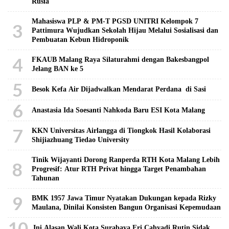
Rusia
Mahasiswa PLP & PM-T PGSD UNITRI Kelompok 7
3
Pattimura Wujudkan Sekolah Hijau Melalui Sosialisasi dan
Pembuatan Kebun Hidroponik
4
FKAUB Malang Raya Silaturahmi dengan Bakesbangpol
Jelang BAN ke 5
5
Besok Kefa Air Dijadwalkan Mendarat Perdana di Sasi
6
Anastasia Ida Soesanti Nahkoda Baru ESI Kota Malang
7
KKN Universitas Airlangga di Tiongkok Hasil Kolaborasi ​
Shijiazhuang Tiedao University
Tinik Wijayanti Dorong Ranperda RTH Kota Malang Lebih
8
Progresif: Atur RTH Privat hingga Target Penambahan
Tahunan
9
BMK 1957 Jawa Timur Nyatakan Dukungan kepada Rizky
Maulana, Dinilai Konsisten Bangun Organisasi Kepemudaan
10
Ini Alasan Wali Kota Surabaya Eri Cahyadi Rutin Sidak