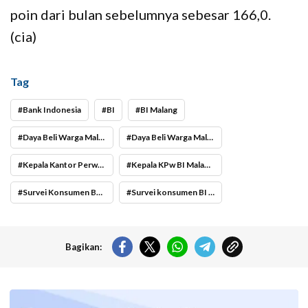
poin dari bulan sebelumnya sebesar 166,0.
(cia)
Tag
Bank Indonesia
BI
BI Malang
Daya Beli Warga Malang
Daya Beli Warga Malang Optimis Jelang Akhir Tahun
Kepala Kantor Perwakilan (KPw) Bank Indonesia (BI) Malang Febrina
Kepala KPw BI Malang Febrina
Survei Konsumen Bank Indonesia Malang
Survei konsumen BI Malang
Bagikan:
Kemendikdasmen gerak cepat (gercep) melakukan verifikasi dan