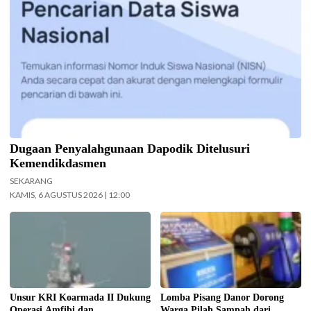
penelusuran terhadap informasi soal dugaan penyalahgunaan Data
Pokok Pendidikan (Dapodik). (Foto: ist)
Dugaan Penyalahgunaan Dapodik Ditelusuri
Kemendikdasmen
SEKARANG
KAMIS, 6 AGUSTUS 2026 | 12:00
Koarmada II mengerahkan enam
Pemkot Surabaya gelar Lomba
unsur kapal perang saat Latihan
Pisang Danor. (Foto:
TNI Terintegrasi Tahun 2026 yang
Surabaya.go.id)
digelar di Daerah Latihan TNI AL
Pantai Todak, Dabo Singkep,
Kabupaten Lingga, Kepulauan Riau.
Unsur KRI Koarmada II Dukung
Lomba Pisang Danor Dorong
(Foto: Pen/2)
Operasi Amfibi dan
Warga Pilah Sampah dari