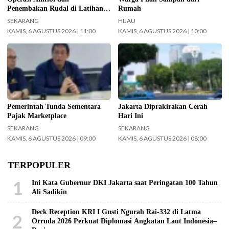
Penembakan Rudal di Latihan
Rumah
TNI Terintegrasi Tahun 2026
SEKARANG
HIJAU
KAMIS, 6 AGUSTUS 2026 | 11:00
KAMIS, 6 AGUSTUS 2026 | 10:00
Menteri Keuangan (Menkeu)
Cuaca wilayah Jakarta hari ini
Purbaya Yudhi Sadewa.
diprediksi cerah. (Foto: Doc-
(InfoPublik.id)
beritajakarta.id)
Pemerintah Tunda Sementara
Jakarta Diprakirakan Cerah
Pajak Marketplace
Hari Ini
SEKARANG
SEKARANG
KAMIS, 6 AGUSTUS 2026 | 09:00
KAMIS, 6 AGUSTUS 2026 | 08:00
TERPOPULER
1
Ini Kata Gubernur DKI Jakarta saat Peringatan 100 Tahun
Ali Sadikin
Deck Reception KRI I Gusti Ngurah Rai-332 di Latma
2
Orruda 2026 Perkuat Diplomasi Angkatan Laut Indonesia–