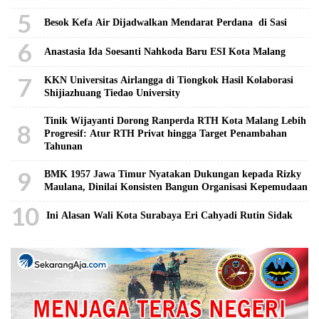
5
Besok Kefa Air Dijadwalkan Mendarat Perdana di Sasi
6
Anastasia Ida Soesanti Nahkoda Baru ESI Kota Malang
7
KKN Universitas Airlangga di Tiongkok Hasil Kolaborasi ​
Shijiazhuang Tiedao University
Tinik Wijayanti Dorong Ranperda RTH Kota Malang Lebih
8
Progresif: Atur RTH Privat hingga Target Penambahan
Tahunan
9
BMK 1957 Jawa Timur Nyatakan Dukungan kepada Rizky
Maulana, Dinilai Konsisten Bangun Organisasi Kepemudaan
10
Ini Alasan Wali Kota Surabaya Eri Cahyadi Rutin Sidak