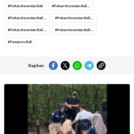
Pekan Kesenian Bali
Pekan Kesenian Bali berlangsung 13 Juni hingga 11 Juli 2026
Pekan Kesenian Bali masuk Karisma Event Nusantara
Pekan Kesenian Bali pertama kali digelar pertama kali 1979
Pekan Kesenian Bali pertama kali digelar tahun sejak 1979
Pekan Kesenian Bali sebagai Agenda Budaya Tertua di Bali
Pemprov Bali
Bagikan:
Pramusapa Transjakarta bantu disabilitas.(Foto: Istimewa-
beritajakarta.id)