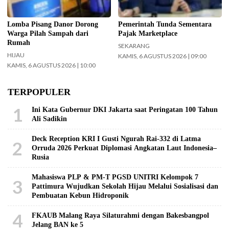
Lomba Pisang Danor Dorong
Pemerintah Tunda Sementara
Warga Pilah Sampah dari
Pajak Marketplace
Rumah
SEKARANG
HIJAU
KAMIS, 6 AGUSTUS 2026 | 09:00
KAMIS, 6 AGUSTUS 2026 | 10:00
TERPOPULER
1
Ini Kata Gubernur DKI Jakarta saat Peringatan 100 Tahun
Ali Sadikin
Deck Reception KRI I Gusti Ngurah Rai-332 di Latma
2
Orruda 2026 Perkuat Diplomasi Angkatan Laut Indonesia–
Rusia
Mahasiswa PLP & PM-T PGSD UNITRI Kelompok 7
3
Pattimura Wujudkan Sekolah Hijau Melalui Sosialisasi dan
Pembuatan Kebun Hidroponik
4
FKAUB Malang Raya Silaturahmi dengan Bakesbangpol
Jelang BAN ke 5