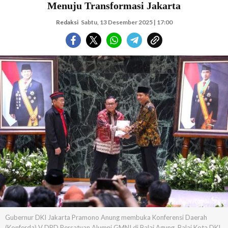
Menuju Transformasi Jakarta
Redaksi
Sabtu, 13 Desember 2025 | 17:00
Gubernur DKI Jakarta Pramono Anung membuka Konferensi Daerah
(Konferda) V DPD Persatuan Alumni GMNI di Balai Agung, Balai Kota DKI,