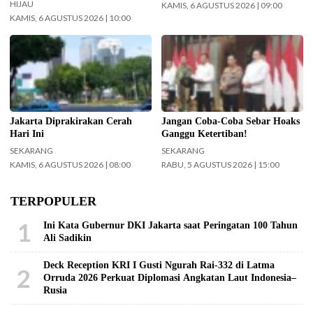
HIJAU
KAMIS, 6 AGUSTUS 2026 | 09:00
KAMIS, 6 AGUSTUS 2026 | 10:00
Cuaca wilayah Jakarta hari ini
Menko Polkam Jenderal TNI
diprediksi cerah. (Foto: Doc-
(Purn.) Djamari Chaniago
beritajakarta.id)
menegaskan pemerintah akan
mengambil tindakan secara
terukur terhadap setiap pihak
yang menyebarkan hoaks,
Jakarta Diprakirakan Cerah
Jangan Coba-Coba Sebar Hoaks
disinformasi, fitnah, maupun ujaran
Hari Ini
Ganggu Ketertiban!
kebencian yang mengganggu
SEKARANG
SEKARANG
kepentingan masyarakat luas dan
KAMIS, 6 AGUSTUS 2026 | 08:00
RABU, 5 AGUSTUS 2026 | 15:00
stabilitas nasional. (Foto:
Wandi/InfoPublik)
TERPOPULER
1
Ini Kata Gubernur DKI Jakarta saat Peringatan 100 Tahun
Ali Sadikin
Deck Reception KRI I Gusti Ngurah Rai-332 di Latma
2
Orruda 2026 Perkuat Diplomasi Angkatan Laut Indonesia–
Rusia