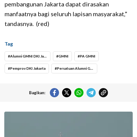
pembangunan Jakarta dapat dirasakan
manfaatnya bagi seluruh lapisan masyarakat,”
tandasnya. (red)
Tag
Alumni GMNI DKI Jakarta
GMNI
PA GMNI
Pemprov DKI Jakarta
Persatuan Alumni GMNI
Bagikan:
Koarmada II mengerahkan enam unsur kapal perang saat Latihan TNI
Terintegrasi Tahun 2026 yang digelar di Daerah Latihan TNI AL Pantai
Todak, Dabo Singkep, Kabupaten Lingga, Kepulauan Riau. (Foto: Pen/2)