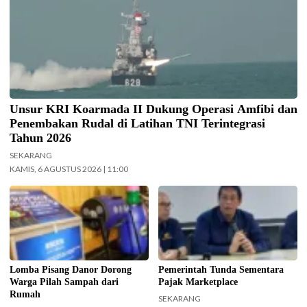
Unsur KRI Koarmada II Dukung Operasi Amfibi dan
Penembakan Rudal di Latihan TNI Terintegrasi
Tahun 2026
SEKARANG
KAMIS, 6 AGUSTUS 2026 | 11:00
Pemkot Surabaya gelar Lomba
Menteri Keuangan (Menkeu)
Pisang Danor. (Foto:
Purbaya Yudhi Sadewa.
Surabaya.go.id)
(InfoPublik.id)
Lomba Pisang Danor Dorong
Pemerintah Tunda Sementara
Warga Pilah Sampah dari
Pajak Marketplace
Rumah
SEKARANG