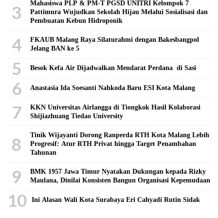
Mahasiswa PLP & PM-T PGSD UNITRI Kelompok 7
3
Pattimura Wujudkan Sekolah Hijau Melalui Sosialisasi dan
Pembuatan Kebun Hidroponik
4
FKAUB Malang Raya Silaturahmi dengan Bakesbangpol
Jelang BAN ke 5
5
Besok Kefa Air Dijadwalkan Mendarat Perdana di Sasi
6
Anastasia Ida Soesanti Nahkoda Baru ESI Kota Malang
7
KKN Universitas Airlangga di Tiongkok Hasil Kolaborasi ​
Shijiazhuang Tiedao University
Tinik Wijayanti Dorong Ranperda RTH Kota Malang Lebih
8
Progresif: Atur RTH Privat hingga Target Penambahan
Tahunan
9
BMK 1957 Jawa Timur Nyatakan Dukungan kepada Rizky
Maulana, Dinilai Konsisten Bangun Organisasi Kepemudaan
10
Ini Alasan Wali Kota Surabaya Eri Cahyadi Rutin Sidak