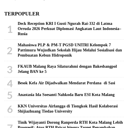
TERPOPULER
Deck Reception KRI I Gusti Ngurah Rai-332 di Latma
1
Orruda 2026 Perkuat Diplomasi Angkatan Laut Indonesia–
Rusia
Mahasiswa PLP & PM-T PGSD UNITRI Kelompok 7
2
Pattimura Wujudkan Sekolah Hijau Melalui Sosialisasi dan
Pembuatan Kebun Hidroponik
3
FKAUB Malang Raya Silaturahmi dengan Bakesbangpol
Jelang BAN ke 5
4
Besok Kefa Air Dijadwalkan Mendarat Perdana di Sasi
5
Anastasia Ida Soesanti Nahkoda Baru ESI Kota Malang
6
KKN Universitas Airlangga di Tiongkok Hasil Kolaborasi ​
Shijiazhuang Tiedao University
Tinik Wijayanti Dorong Ranperda RTH Kota Malang Lebih
7
Progresif: Atur RTH Privat hingga Target Penambahan