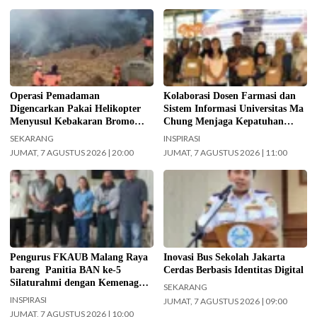
Operasi pemadaman kebakaran di
Kolaborasi Dosen Farmasi dan
kawasan Taman Nasional Bromo
Sistem Informasi Universitas Ma
Tengger Semeru (TNBTS) terus
Chung dalam menjaga kepatuhan
digencarkan, Jumat (7/8/2026)
pasien diabetes melalui kegiatan
hari ini. (Foto: BPBD Kabupaten
Pengabdian Masyarakat Dosen.
Malang).
(Foto: ist)
Operasi Pemadaman
Kolaborasi Dosen Farmasi dan
Digencarkan Pakai Helikopter
Sistem Informasi Universitas Ma
Menyusul Kebakaran Bromo
Chung Menjaga Kepatuhan
Meluas ke Arah Bukit B 29
Pasien Diabetes
SEKARANG
INSPIRASI
JUMAT, 7 AGUSTUS 2026 | 20:00
JUMAT, 7 AGUSTUS 2026 | 11:00
Jajaran Pengurus FKAUB Malang
Kepala UPAS Dishub DKI Jakarta,
beserta perwakilan panitia
Koharudin. (Foto: Nugroho Sejati-
pelaksana Barikan Anak Nusantara
beritajakarta.id)
(BAN) Ke – 5 silaturahmi dengan
Yayasan Masjid Agung Jami Kota
Malang. Selain itu juga silaturahmi
Pengurus FKAUB Malang Raya
Inovasi Bus Sekolah Jakarta
dengan jajaran Kantor
bareng Panitia BAN ke-5
Cerdas Berbasis Identitas Digital
Kementerian Agama (Kemenag)
Silaturahmi dengan Kemenag
SEKARANG
Kabupaten Malang. (Foto: ist)
Kabupaten Malang dan Yayasan
INSPIRASI
JUMAT, 7 AGUSTUS 2026 | 09:00
Masjid Agung Jami Malang
JUMAT, 7 AGUSTUS 2026 | 10:00